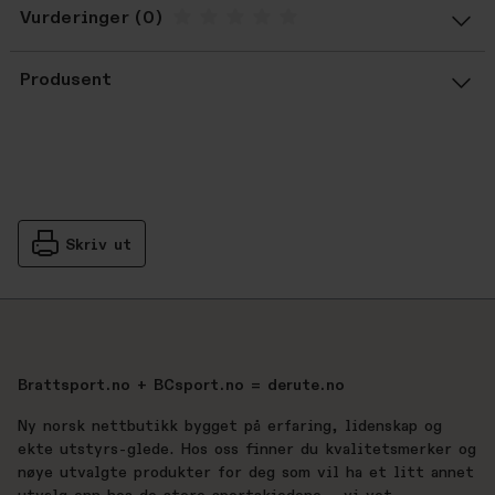
Vurderinger
Gjennomsnittsvurdering: %score% a
Produsent
Skriv ut
Brattsport.no + BCsport.no = derute.no
Ny norsk nettbutikk bygget på erfaring, lidenskap og
ekte utstyrs-glede. Hos oss finner du kvalitetsmerker og
nøye utvalgte produkter for deg som vil ha et litt annet