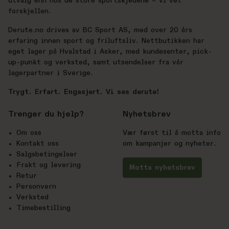
utvalg enn hos de store sportskjedene – vi vet
forskjellen.
Derute.no drives av BC Sport AS, med over 20 års
erfaring innen sport og friluftsliv. Nettbutikken har
eget lager på Hvalstad i Asker, med kundesenter, pick-
up-punkt og verksted, samt utsendelser fra vår
lagerpartner i Sverige.
Trygt. Erfart. Engasjert. Vi ses derute!
Trenger du hjelp?
Nyhetsbrev
Om oss
Vær først til å motta info
Kontakt oss
om kampanjer og nyheter.
Salgsbetingelser
Frakt og levering
Motta nyhetsbrev
Retur
Personvern
Verksted
Timebestilling