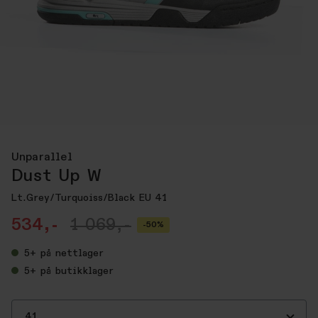
Unparallel
Dust Up W
Lt.Grey/Turquoiss/Black EU 41
534,-
1 069,-
-50%
5+
på nettlager
5+
på butikklager
41