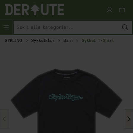
Hopp til innhold
SYKLING
Sykkelklær
Barn
Sykkel T-Shirt
Hopp over bildegalleri