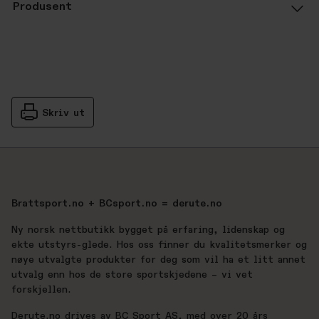
Produsent
Skriv ut
Brattsport.no + BCsport.no = derute.no
Ny norsk nettbutikk bygget på erfaring, lidenskap og
ekte utstyrs-glede. Hos oss finner du kvalitetsmerker og
nøye utvalgte produkter for deg som vil ha et litt annet
utvalg enn hos de store sportskjedene – vi vet
forskjellen.
Derute.no drives av BC Sport AS, med over 20 års