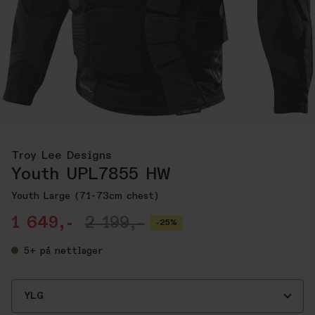
Troy Lee Designs
Youth UPL7855 HW
Youth Large (71-73cm chest)
1 649,-
2 199,-
-25%
5+
på nettlager
YLG