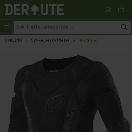
Hopp til innhold
SYKLING
Sykkelbeskyttelse
Rustning
Hopp over bildegalleri