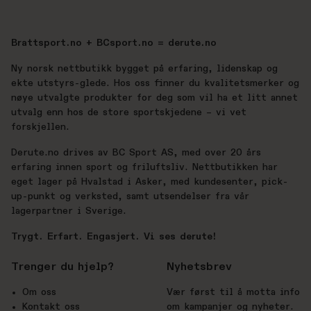
Brattsport.no + BCsport.no = derute.no
Ny norsk nettbutikk bygget på erfaring, lidenskap og
ekte utstyrs-glede. Hos oss finner du kvalitetsmerker og
nøye utvalgte produkter for deg som vil ha et litt annet
utvalg enn hos de store sportskjedene – vi vet
forskjellen.
Derute.no drives av BC Sport AS, med over 20 års
erfaring innen sport og friluftsliv. Nettbutikken har
eget lager på Hvalstad i Asker, med kundesenter, pick-
up-punkt og verksted, samt utsendelser fra vår
lagerpartner i Sverige.
Trygt. Erfart. Engasjert. Vi ses derute!
Trenger du hjelp?
Nyhetsbrev
Om oss
Vær først til å motta info
Kontakt oss
om kampanjer og nyheter.