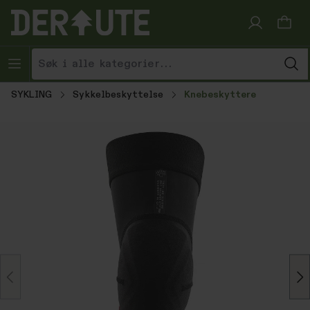
Hopp til innhold
SYKLING
Sykkelbeskyttelse
Knebeskyttere
Hopp over bildegalleri