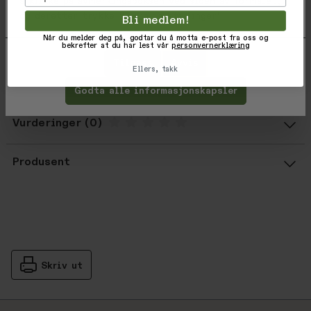
å klikke på avmerkingsboksen ved siden av formålet,
Troy Lee Designs Air Channels on back panel
og deretter trykke 'Lagre innstillinger'.
Bli medlem!
Troy Lee Designs Pad Anchor system
Når du melder deg på, godtar du å motta e-post fra oss og
Reflective logo details
bekrefter at du har lest vår
personvernerklæring
Tilpass
Avvis
Ellers, takk
Varekode: 571906003
EAN: 887202513008
Godta alle informasjonskapsler
Vurderinger
Gjennomsnittsvurdering: %score% a
Produsent
Skriv ut