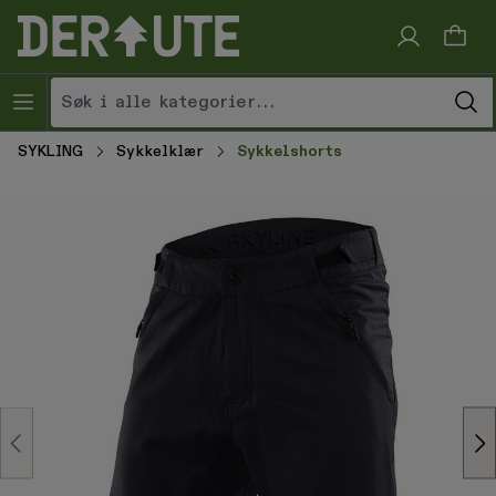
Hopp til innhold
SYKLING
Sykkelklær
Sykkelshorts
Hopp over bildegalleri