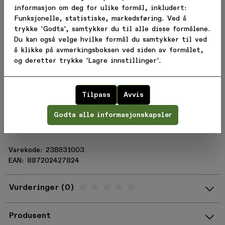
Anti-skli i linning holder shortsen på plass
informasjon om deg for ulike formål, inkludert:
FØRSTE KJØP!
Lommer med glidelås
Funksjonelle, statistiske, markedsføring. Ved å
Uten innershorts
Få velkomstrabatt, nyheter og tilbud rett i
trykke 'Godta', samtykker du til alle disse formålene.
innboksen.
Du kan også velge hvilke formål du samtykker til ved
Email
å klikke på avmerkingsboksen ved siden av formålet,
SPESIFIKASJONER
og deretter trykke 'Lagre innstillinger'.
Ride Fit
Bli medlem!
Blue Sign Certified Air Mesh with 2-Way Stretch
Når du melder deg på, godtar du å motta e-post fra oss og
Woven with CoolMax Technology
bekrefter at du har lest vår
personvernerklæring
Tilpass
Avvis
Optimal 2 Zippered Hand Pockets
Ellers, takk
Self-Fabric Waist Adjusters
Godta alle informasjonskapsler
Zipper Fly with Snap Closure
Without Liner
Varekode: 238931003
EAN: 887202427824
Vurderinger
Gjennomsnittsvurdering: %score% a
Produsent