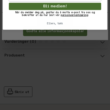
Hidden Optic Wipe
og deretter trykke 'Lagre innstillinger'.
Bli medlem!
Wicking & Quick Dry Finishes
Fabric weight 140gm/7.9o
Når du melder deg på, godtar du å motta e-post fra oss og
bekrefter at du har lest vår
personvernerklæring
Tilpass
Avvis
Varekode: 319931013
Ellers, takk
EAN: 887202426391
Godta alle informasjonskapsler
Vurderinger
Gjennomsnittsvurdering: %score% a
Produsent
Skriv ut