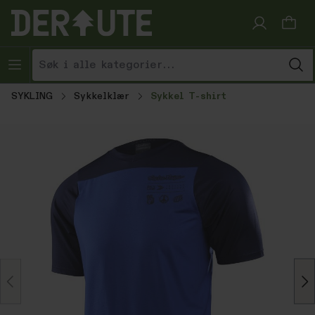
Hopp til innhold
SYKLING
Sykkelklær
Sykkel T-shirt
Hopp over bildegalleri