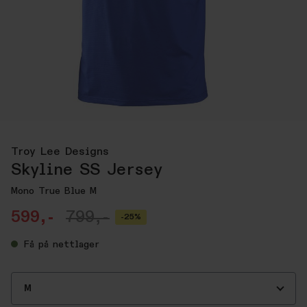
Troy Lee Designs
Skyline SS Jersey
Mono True Blue M
599,-
799,-
-25%
Få
på nettlager
M