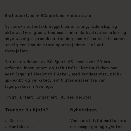
Brattsport.no + BCsport.no = derute.no
Ny norsk nettbutikk bygget på erfaring, lidenskap og
ekte utstyrs-glede. Hos oss finner du kvalitetsmerker og
nøye utvalgte produkter for deg som vil ha et litt annet
utvalg enn hos de store sportskjedene – vi vet
forskjellen.
Derute.no drives av BC Sport AS, med over 20 års
erfaring innen sport og friluftsliv. Nettbutikken har
eget lager på Hvalstad i Asker, med kundesenter, pick-
up-punkt og verksted, samt utsendelser fra vår
lagerpartner i Sverige.
Trygt. Erfart. Engasjert. Vi ses derute!
Trenger du hjelp?
Nyhetsbrev
Om oss
Vær først til å motta info
Kontakt oss
om kampanjer og nyheter.