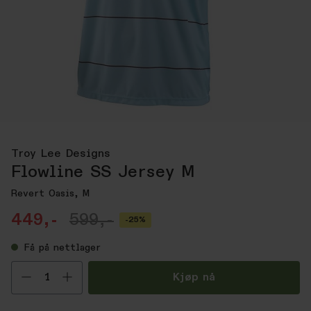
Troy Lee Designs
Flowline SS Jersey M
Revert Oasis, M
449,-
599,-
-25%
Få
på nettlager
Velg antall
Kjøp nå