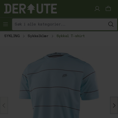
Hopp til innhold
SYKLING
Sykkelklær
Sykkel T-shirt
Hopp over bildegalleri