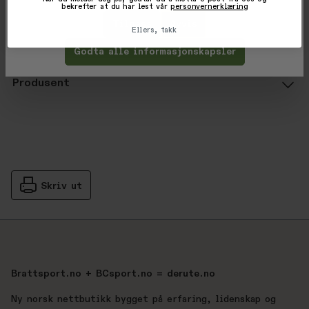
Produsentnummer: 335513063
bekrefter at du har lest vår
personvernerklæring
Tilpass
Avvis
Ellers, takk
Vurderinger
Godta alle informasjonskapsler
Gjennomsnittsvurdering: %score% a
Produsent
Skriv ut
Brattsport.no + BCsport.no = derute.no
Ny norsk nettbutikk bygget på erfaring, lidenskap og