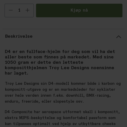
Velg antall
Kjøp nå
Beskrivelse
D4 er en fullface-hjelm for deg som vil ha det
aller beste som finnes på markedet. Med sine
1050 gram er dette den letteste
kompositthjelmen Troy Lee Designs noensinne
har laget.
Troy Lee Designs sin D4-modell kommer både i karbon og
kompositt-utgave og er en markedsleder for syklister
over hele verden innen f.eks. downhill, BMX-racing,
enduro, freeride, eller slopestyle osv.
D4 Composite har aerospace utformet skall i kompositt,
ekstra MIPS-beskyttelse og komfortabel passform som
kan tilpasses optimalt ved hjelp av utbyttbare cheeks