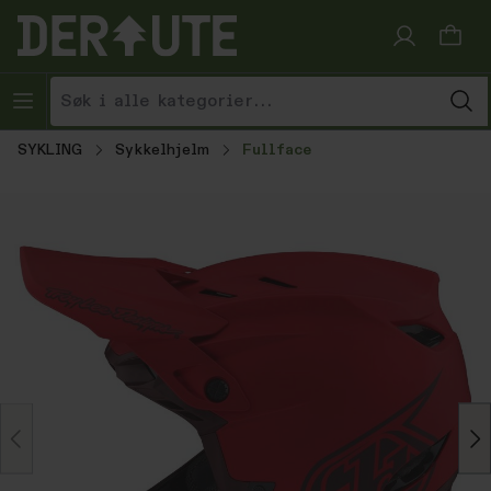
Hopp til innhold
SYKLING
Sykkelhjelm
Fullface
Hopp over bildegalleri