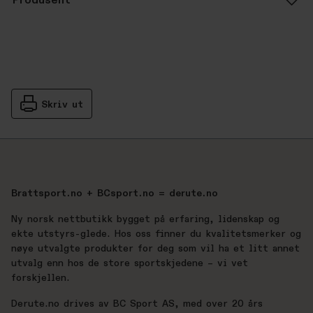
Produsent
Skriv ut
Brattsport.no + BCsport.no = derute.no
Ny norsk nettbutikk bygget på erfaring, lidenskap og
ekte utstyrs-glede. Hos oss finner du kvalitetsmerker og
nøye utvalgte produkter for deg som vil ha et litt annet
utvalg enn hos de store sportskjedene – vi vet
forskjellen.
Derute.no drives av BC Sport AS, med over 20 års