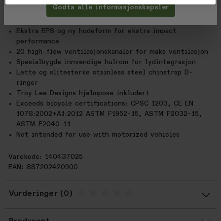
Coolmax og Dri-lex fuktavvisende og antibakteriell
Godta alle informasjonskapsler
polstring
Expanded PolyPropylene (EPP) chin bar
Ekstra EPS og ny hodeform for ekstra impact
performance
20 high-flow ventilasjonskanaler for maks ventilasjon
Spesialbygde innvendige hulrom for lydintegrasjon
Lette og slitesterke stainless steel chinstrap D-
ringer
Troy Lee Designs hjelmpose inkludert
Exceeds bicycle certifications: CPSC 1203, CE EN
1078:2002+A1:2012 ASTM F1952-15, ASTM F2032-15,
ASTM F2040-11
Not intended for use with motorized vehicles
Varekode: 140437025
EAN: 887202420900
Vurderinger
Gjennomsnittsvurdering: %score% a