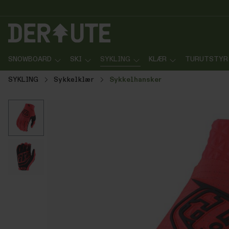
p til innhold
Gå til søk
Gå til navigasjon
SNOWBOARD
SKI
SYKLING
KLÆR
TURUTSTYR
SYKLING
Sykkelklær
Sykkelhansker
Hopp over bildegalleri