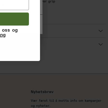
rinted Fingertips for Lever grip
agre innstillinger'.
04906012
418952
 oss og
r
ing
Gjennomsnittsvurdering: %score% av 5 stjerner
Nyhetsbrev
Vær først til å motta info om kampanjer
og nyheter.