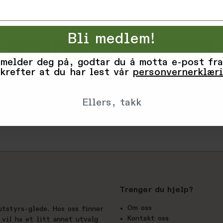
Silicone P
 avmerkingsboksen ved siden av formålet, og deretter trykke 'L
Varekode: 4
Bli medlem!
EAN: 887202
Tilpass
Avvis
Godta alle informasjonskapsler
 melder deg på, godtar du å motta e-post fra
Vurderinge
krefter at du har lest vår
personvernerklær
Produsent
Ellers, takk
Trenger du hjelp?
Om oss
utstyrs-glede. Hos oss finner
Kontakt oss
vil ha et litt annet utvalg