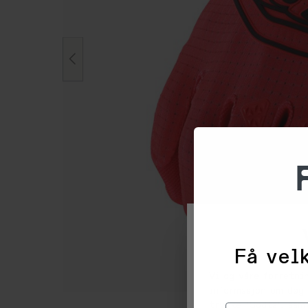
Få velk
Vi og våre forretni
informasjon om deg 
trykke 'Godta', sam