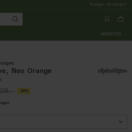
Trenger du hjelp?
VERKSTED
esigns
ve, Neo Orange
S
29,-
-25%
lager