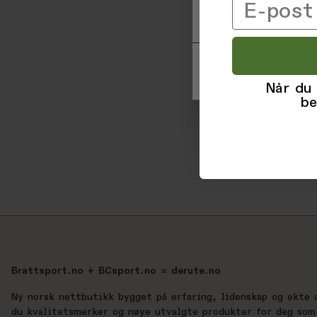
Email
til ved å klikke på
Når du
be
Brattsport.no + BCsport.no = derute.no
Ny norsk nettbutikk bygget på erfaring, lidenskap og ekte 
du kvalitetsmerker og nøye utvalgte produkter for deg som 