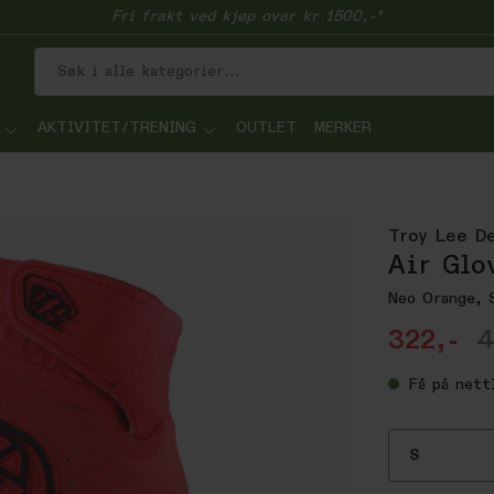
Fri frakt ved kjøp over kr 1500,-*
AKTIVITET/TRENING
OUTLET
MERKER
Troy Lee D
Air Glo
Neo Orange, 
322,-
4
Få
på nett
S