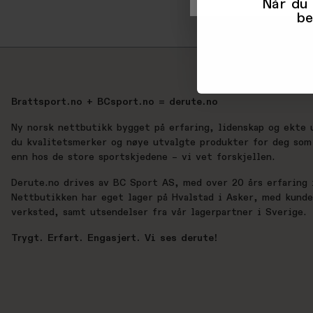
Når du
be
Brattsport.no + BCsport.no = derute.no
Ny norsk nettbutikk bygget på erfaring, lidenskap og ekte 
du kvalitetsmerker og nøye utvalgte produkter for deg som 
enn hos de store sportskjedene – vi vet forskjellen.
Derute.no drives av BC Sport AS, med over 20 års erfaring i
Nettbutikken har eget lager på Hvalstad i Asker, med kund
verksted, samt utsendelser fra vår lagerpartner i Sverige.
Trygt. Erfart. Engasjert. Vi ses derute!