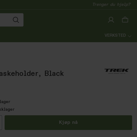
Trenger du hjelp?
VERKSTED
laskeholder, Black
lager
kklager
all
Kjøp nå