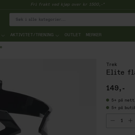
Fri frakt ved kjøp over kr 1500,-*
AKTIVITET/TRENING
OUTLET
MERKER
e
Trek
Elite f
149,-
5+
på nett
5+
på buti
Velg ant