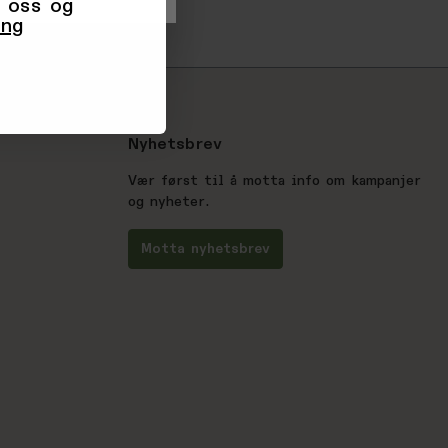
 oss og
ing
Nyhetsbrev
Vær først til å motta info om kampanjer
og nyheter.
Motta nyhetsbrev