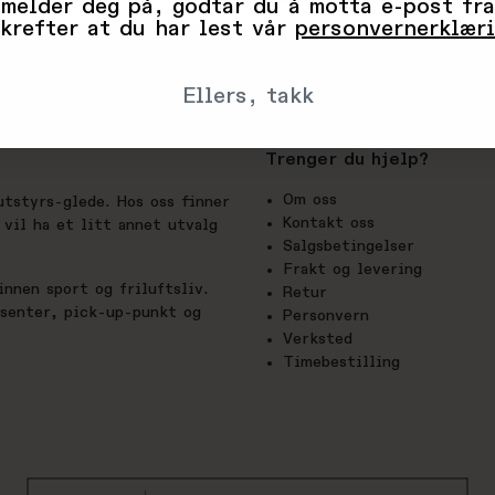
 melder deg på, godtar du å motta e-post fra
krefter at du har lest vår
personvernerklær
Ellers, takk
Trenger du hjelp?
Om oss
utstyrs-glede. Hos oss finner
Kontakt oss
vil ha et litt annet utvalg
Salgsbetingelser
Frakt og levering
nnen sport og friluftsliv.
Retur
esenter, pick-up-punkt og
Personvern
Verksted
Timebestilling