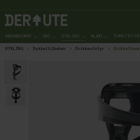
p til innhold
Gå til søk
Gå til navigasjon
SNOWBOARD
SKI
SYKLING
KLÆR
TURUTSTYR
SYKLING
Sykkeltilbehør
Drikkeutstyr
Drikkeflask
Hopp over bildegalleri