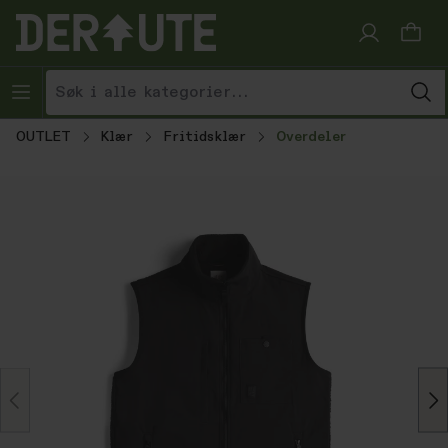
Hopp til innhold
OUTLET
Klær
Fritidsklær
Overdeler
Hopp over bildegalleri