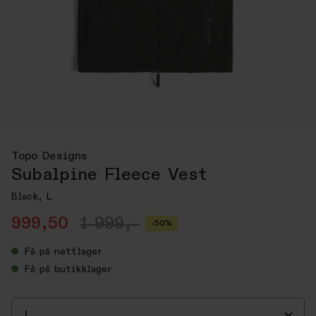
Topo Designs
Subalpine Fleece Vest
Black, L
999,50
1 999,-
-50%
Få
på nettlager
Få
på butikklager
L