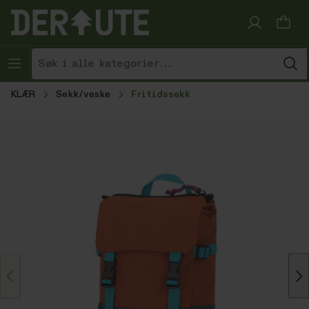
Hopp til innhold
KLÆR
Sekk/veske
Fritidssekk
Hopp over bildegalleri