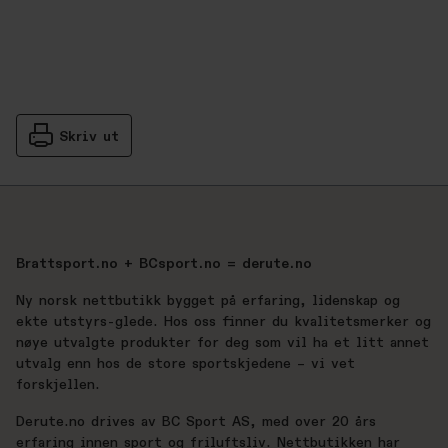
Skriv ut
Brattsport.no + BCsport.no = derute.no
Ny norsk nettbutikk bygget på erfaring, lidenskap og
ekte utstyrs-glede. Hos oss finner du kvalitetsmerker og
nøye utvalgte produkter for deg som vil ha et litt annet
utvalg enn hos de store sportskjedene – vi vet
forskjellen.
Derute.no drives av BC Sport AS, med over 20 års
erfaring innen sport og friluftsliv. Nettbutikken har