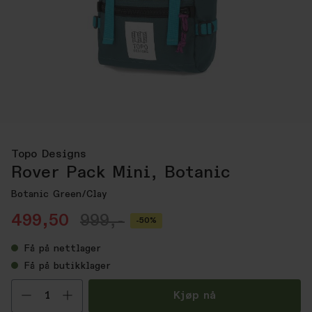
Topo Designs
Rover Pack Mini, Botanic
Botanic Green/Clay
499,50
999,-
-50%
Få
på nettlager
Få
på butikklager
Velg antall
Kjøp nå