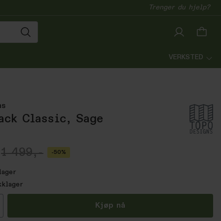
Trenger du hjelp?
VERKSTED
ns
ack Classic, Sage
1 499,-
-50%
lager
kklager
all
Kjøp nå