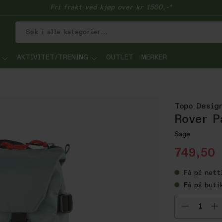
Fri frakt ved kjøp over kr 1500,-*
AKTIVITET/TRENING
OUTLET
MERKER
Topo Desig
Rover P
Sage
749,50
Få
på nett
Få
på buti
Velg ant