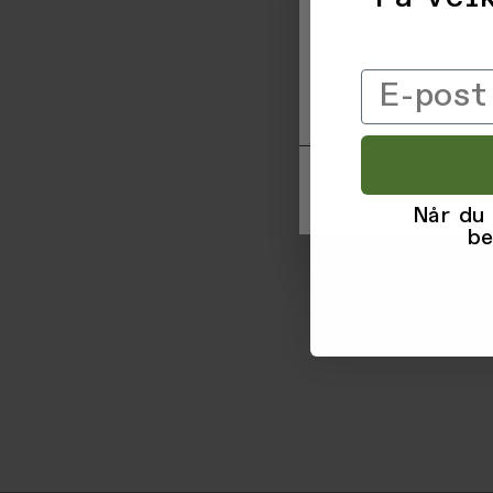
Vi og våre forretni
informasjon om deg 
trykke 'Godta', sam
Email
til ved å klikke på
Når du
be