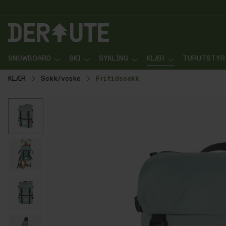
p til innhold
Gå til søk
Gå til navigasjon
SNOWBOARD
SKI
SYKLING
KLÆR
TURUTSTYR
KLÆR
Sekk/veske
Fritidssekk
Hopp over bildegalleri