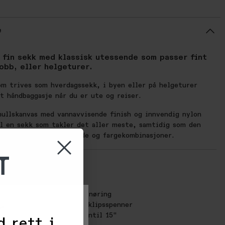
e
 fin sekk med klassisk utessende som passer fint
jobb, eller helgeturer.
om trives som hverdagssekk, i byen eller på helgeturer
t håndbaggasje når du er ute og reiser.
ullskanvas med vannavvisende finish og innvendig nylon
il en sekk som takler det aller meste, samtidig som den
ut med sitt kule utseende og fargekombinasjoner.
T
ONER:
ærehåndtak
idelåser
vedrom som lukkes med snøring
ed glidelås, festes med klipsspenner
r
ndig lomme for laptop inntil 15"
d rett i