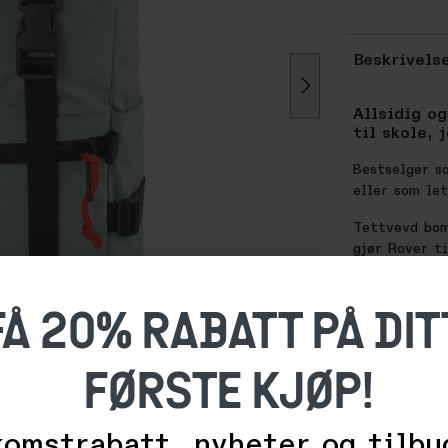
Beskrivels
Allsidig og
til skole, 
Bestselger s
eller som let
Tettvevd bom
gjør Rover t
skiller seg 
FÅ 20% RABATT PÅ DIT
SPESIFIKASJ
Praktisk b
Kraftige gl
FØRSTE KJØP!
Romslig ho
Topplokk m
Velg dine cookie-innstillinge
Egen innve
omstrabatt, nyheter og tilbu