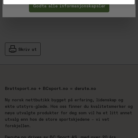
Produsent
Godta alle informasjonskapsler
Skriv ut
Brattsport.no + BCsport.no = derute.no
Ny norsk nettbutikk bygget på erfaring, lidenskap og
ekte utstyrs-glede. Hos oss finner du kvalitetsmerker og
nøye utvalgte produkter for deg som vil ha et litt annet
utvalg enn hos de store sportskjedene – vi vet
forskjellen.
Derute.no drives av BC Sport AS, med over 20 års