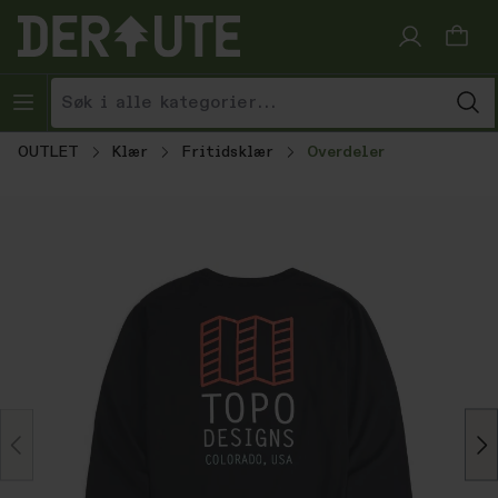
Hopp til innhold
OUTLET
Klær
Fritidsklær
Overdeler
Hopp over bildegalleri