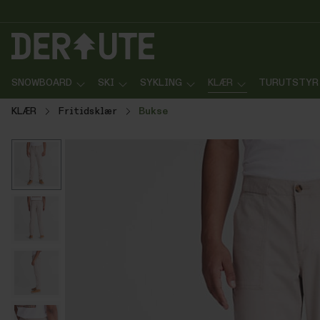
p til innhold
Gå til søk
Gå til navigasjon
SNOWBOARD
SKI
SYKLING
KLÆR
TURUTSTYR
KLÆR
Fritidsklær
Bukse
Hopp over bildegalleri