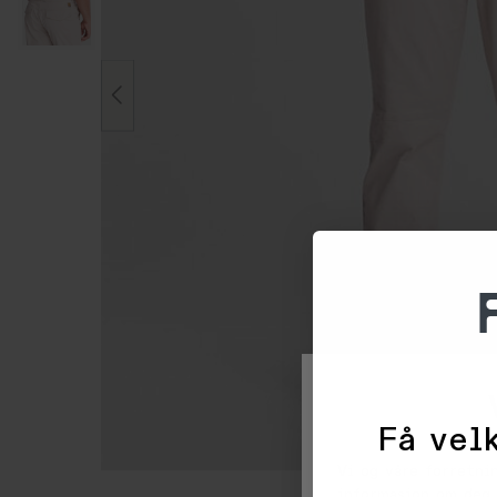
Få velk
Vi og våre forretni
informasjon om deg 