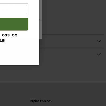
 zip fly
formål du samtykker
pered fit
agre innstillinger'.
30g/m2
96247449839
449839
 oss og
ing
r
Gjennomsnittsvurdering: %score% av 5 stjerner
Nyhetsbrev