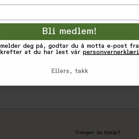
Convenient
tykker du til alle disse formålene. Du kan også velge hvilke 
Relaxed ta
 avmerkingsboksen ved siden av formålet, og deretter trykke 'L
Weight: 2
Bli medlem!
Varekode: 1
EAN: 196247
Tilpass
Avvis
Godta alle informasjonskapsler
 melder deg på, godtar du å motta e-post fra
krefter at du har lest vår
personvernerklær
Vurderinge
Ellers, takk
Produsent
Trenger du hjelp?