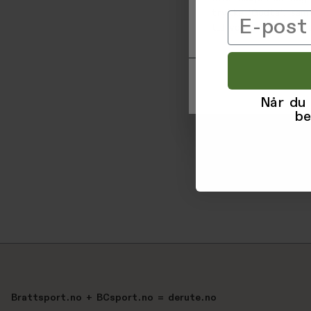
trykke 'Godta', sam
Email
til ved å klikke på
Når du
be
Brattsport.no + BCsport.no = derute.no