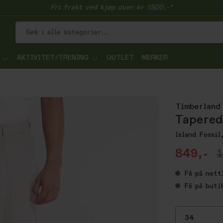
Fri frakt ved kjøp over kr 1500,-*
AKTIVITET/TRENING
OUTLET
MERKER
Timberland
Tapered
Island Fossil
849,-
1
Få
på nett
Få
på buti
34