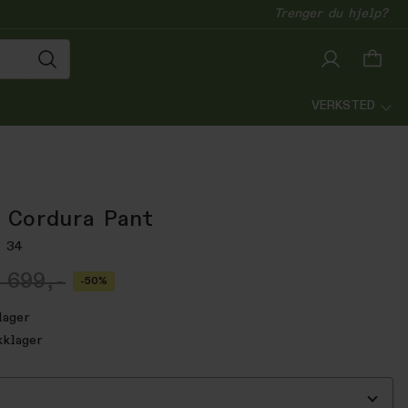
Trenger du hjelp?
VERKSTED
 Cordura Pant
, 34
 699,-
-50%
lager
kklager