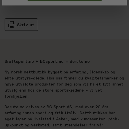
Skriv ut
Brattsport.no + BCsport.no = derute.no
Ny norsk nettbutikk bygget på erfaring, lidenskap og
ekte utstyrs-glede. Hos oss finner du kvalitetsmerker og
nøye utvalgte produkter for deg som vil ha et litt annet
utvalg enn hos de store sportskjedene – vi vet
forskjellen.
Derute.no drives av BC Sport AS, med over 20 års
erfaring innen sport og friluftsliv. Nettbutikken har
eget lager på Hvalstad i Asker, med kundesenter, pick-
up-punkt og verksted, samt utsendelser fra vår