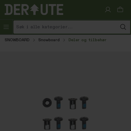
Hopp til innhold
SNOWBOARD
Snowboard
Deler og tilbehør
Hopp over bildegalleri