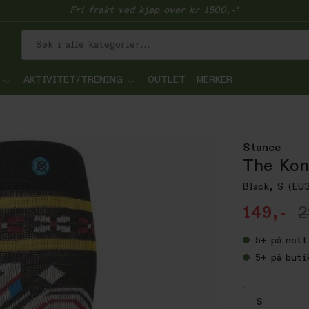
Fri frakt ved kjøp over kr 1500,-*
AKTIVITET/TRENING
OUTLET
MERKER
Stance
The Kon
Black, S (EU
149,-
2
5+
på nett
5+
på buti
S