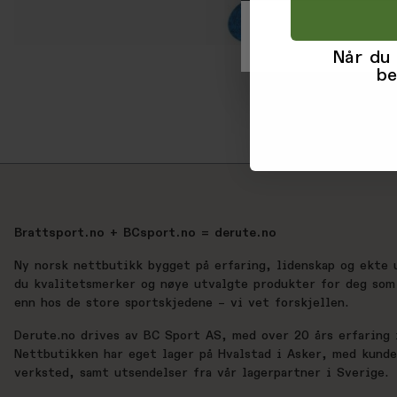
Når du
be
Brattsport.no + BCsport.no = derute.no
Ny norsk nettbutikk bygget på erfaring, lidenskap og ekte 
du kvalitetsmerker og nøye utvalgte produkter for deg som 
enn hos de store sportskjedene – vi vet forskjellen.
Derute.no drives av BC Sport AS, med over 20 års erfaring i
Nettbutikken har eget lager på Hvalstad i Asker, med kund
verksted, samt utsendelser fra vår lagerpartner i Sverige.