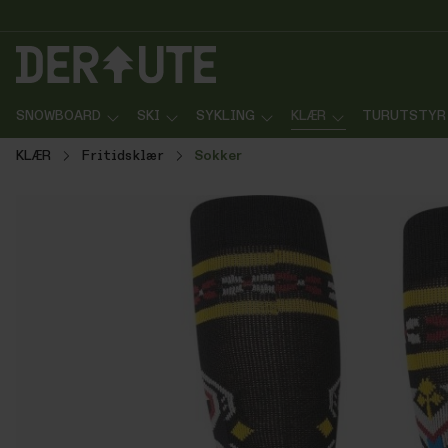
p til innhold
Gå til søk
Gå til navigasjon
SNOWBOARD
SKI
SYKLING
KLÆR
TURUTSTYR
KLÆR
Fritidsklær
Sokker
Hopp over bildegalleri