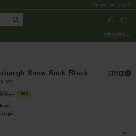
Trenger du hjelp?
VERKSTED
sburgh Snow Sock Black
35-37)
99,-
-50%
lager
kklager