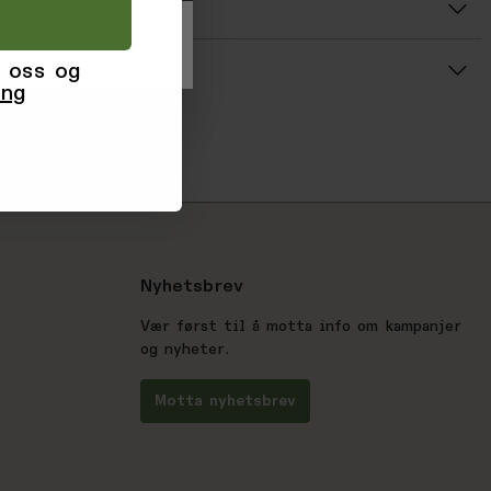
r
Gjennomsnittsvurdering: %score% av 5 stjerner
 oss og
ing
Nyhetsbrev
Vær først til å motta info om kampanjer
og nyheter.
Motta nyhetsbrev