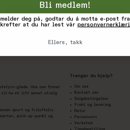
Vurderinge
Bli medlem!
Tilpass
Avvis
Godta alle informasjonskapsler
Produsent
 melder deg på, godtar du å motta e-post fra
krefter at du har lest vår
personvernerklær
Ellers, takk
Trenger du hjelp?
Om oss
utstyrs-glede. Hos oss finner
Kontakt oss
vil ha et litt annet utvalg
Salgsbetingelser
Frakt og levering
nnen sport og friluftsliv.
Retur
esenter, pick-up-punkt og
Personvern
Verksted
Timebestilling