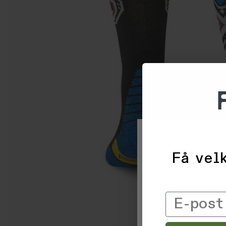
Få velk
Vi og våre forretni
informasjon om deg 
trykke 'Godta', sam
Email
til ved å klikke på