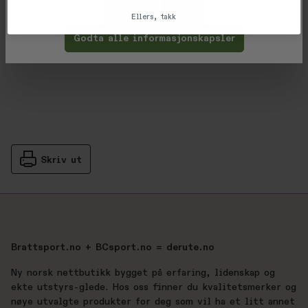
Tilpass
Avvis
Ellers, takk
Vurderinger
Godta alle informasjonskapsler
Gjennomsnittsvurdering: %score% a
Produsent
Skriv ut
Brattsport.no + BCsport.no = derute.no
Ny norsk nettbutikk bygget på erfaring, lidenskap og
ekte utstyrs-glede. Hos oss finner du kvalitetsmerker og
nøye utvalgte produkter for deg som vil ha et litt annet