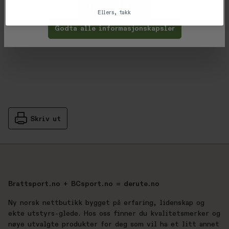
Tilpass
Avvis
Ellers, takk
Vurderinger
Godta alle informasjonskapsler
Gjennomsnittsvurdering: %score% a
Produsent
Skriv ut
Brattsport.no + BCsport.no = derute.no
Ny norsk nettbutikk bygget på erfaring, lidenskap og
ekte utstyrs-glede. Hos oss finner du kvalitetsmerker og
nøye utvalgte produkter for deg som vil ha et litt annet