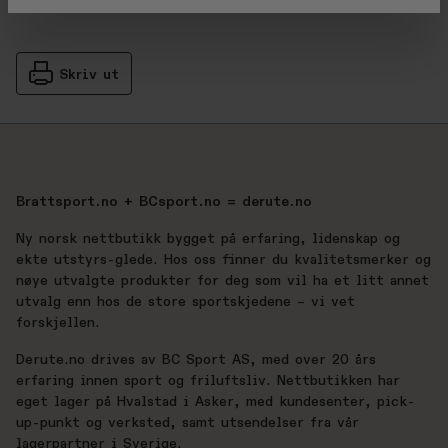
Skriv ut
Brattsport.no + BCsport.no = derute.no
Ny norsk nettbutikk bygget på erfaring, lidenskap og
ekte utstyrs-glede. Hos oss finner du kvalitetsmerker og
nøye utvalgte produkter for deg som vil ha et litt annet
utvalg enn hos de store sportskjedene – vi vet
forskjellen.
Derute.no drives av BC Sport AS, med over 20 års
erfaring innen sport og friluftsliv. Nettbutikken har
eget lager på Hvalstad i Asker, med kundesenter, pick-
up-punkt og verksted, samt utsendelser fra vår
lagerpartner i Sverige.