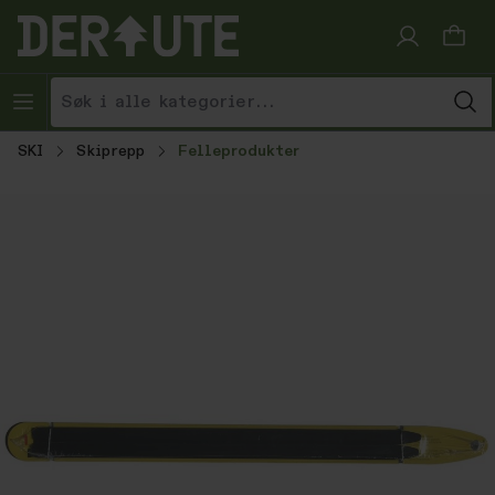
Hopp til innhold
SKI
Skiprepp
Felleprodukter
Hopp over bildegalleri