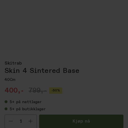
Skitrab
Skin 4 Sintered Base
40Cm
400,-
799,-
-50%
5+
på nettlager
5+
på butikklager
Velg antall
Kjøp nå