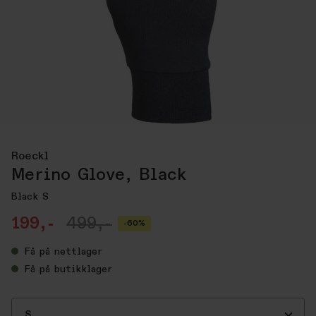
Roeckl
Merino Glove, Black
Black S
199,-
499,-
-60%
Få
på nettlager
Få
på butikklager
S