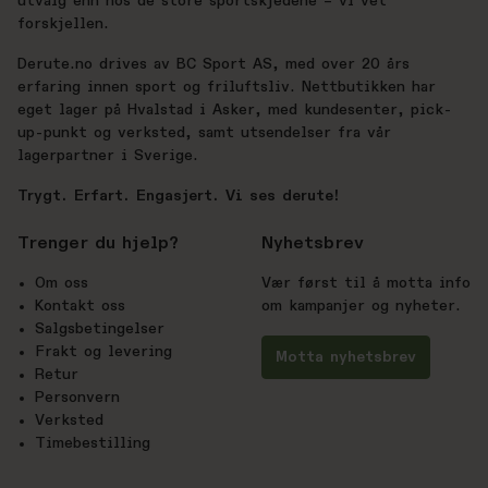
utvalg enn hos de store sportskjedene – vi vet
forskjellen.
Derute.no drives av BC Sport AS, med over 20 års
erfaring innen sport og friluftsliv. Nettbutikken har
eget lager på Hvalstad i Asker, med kundesenter, pick-
up-punkt og verksted, samt utsendelser fra vår
lagerpartner i Sverige.
Trygt. Erfart. Engasjert. Vi ses derute!
Trenger du hjelp?
Nyhetsbrev
Om oss
Vær først til å motta info
Kontakt oss
om kampanjer og nyheter.
Salgsbetingelser
Frakt og levering
Motta nyhetsbrev
Retur
Personvern
Verksted
Timebestilling