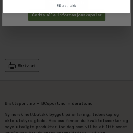
Tilpass
Avvis
Vurderinger
Ellers, takk
Gjennomsnittsvurdering: %score% a
Godta alle informasjonskapsler
Produsent
Skriv ut
Brattsport.no + BCsport.no = derute.no
Ny norsk nettbutikk bygget på erfaring, lidenskap og
ekte utstyrs-glede. Hos oss finner du kvalitetsmerker og
nøye utvalgte produkter for deg som vil ha et litt annet