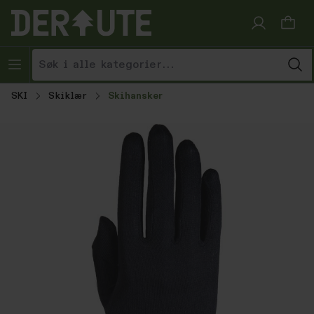
Hopp til innhold
SKI
Skiklær
Skihansker
Hopp over bildegalleri