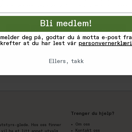
Machine Wa
 avmerkingsboksen ved siden av formålet, og deretter trykke 'L
Varekode: 1
Bli medlem!
EAN: 404479
Tilpass
Avvis
Godta alle informasjonskapsler
 melder deg på, godtar du å motta e-post fra
Vurderinge
krefter at du har lest vår
personvernerklær
Produsent
Ellers, takk
Trenger du hjelp?
Om oss
utstyrs-glede. Hos oss finner
Kontakt oss
vil ha et litt annet utvalg