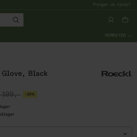
Trenger du hjelp?
VERKSTED
 Glove, Black
 199,-
-25%
lager
kklager