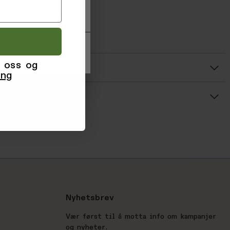
sh 30°C
agre innstillinger'.
704804
1704804
 oss og
r
ing
Gjennomsnittsvurdering: %score% av 5 stjerner
Nyhetsbrev
Vær først til å motta info om kampanjer
og nyheter.