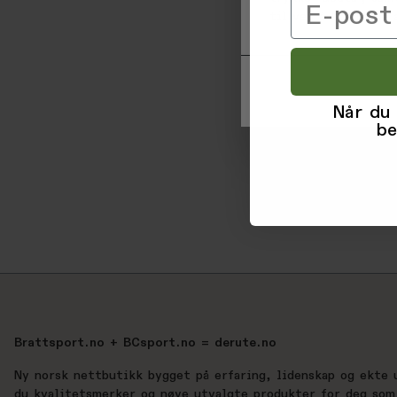
Email
til ved å klikke på
Når du
be
Brattsport.no + BCsport.no = derute.no
Ny norsk nettbutikk bygget på erfaring, lidenskap og ekte 
du kvalitetsmerker og nøye utvalgte produkter for deg som 