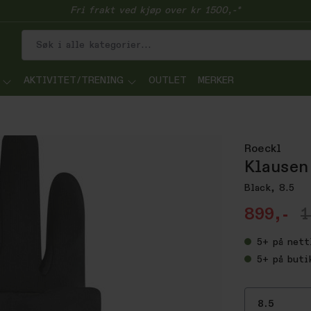
Fri frakt ved kjøp over kr 1500,-*
AKTIVITET/TRENING
OUTLET
MERKER
Roeckl
Klausen
Black, 8.5
899,-
1
5+
på nett
5+
på buti
8.5