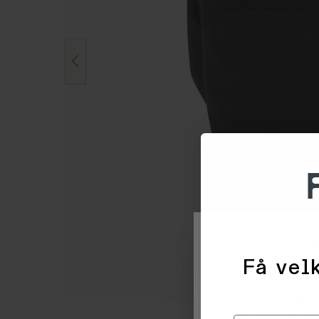
Få velk
Vi og våre forretni
informasjon om deg 
trykke 'Godta', sam