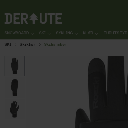
p til innhold
Gå til søk
Gå til navigasjon
SNOWBOARD
SKI
SYKLING
KLÆR
TURUTSTYR
SKI
Skiklær
Skihansker
Hopp over bildegalleri