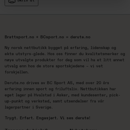
Skriv ut
Brattsport.no + BCsport.no = derute.no
Ny norsk nettbutikk bygget på erfaring, lidenskap og
ekte utstyrs-glede. Hos oss finner du kvalitetsmerker og
nøye utvalgte produkter for deg som vil ha et litt annet
utvalg enn hos de store sportskjedene – vi vet
forskjellen.
Derute.no drives av BC Sport AS, med over 20 års
erfaring innen sport og friluftsliv. Nettbutikken har
eget lager på Hvalstad i Asker, med kundesenter, pick-
up-punkt og verksted, samt utsendelser fra vår
lagerpartner i Sverige.
Trygt. Erfart. Engasjert. Vi ses derute!