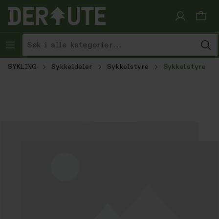
Hopp til innhold
SYKLING
Sykkeldeler
Sykkelstyre
Sykkelstyre
Hopp over bildegalleri