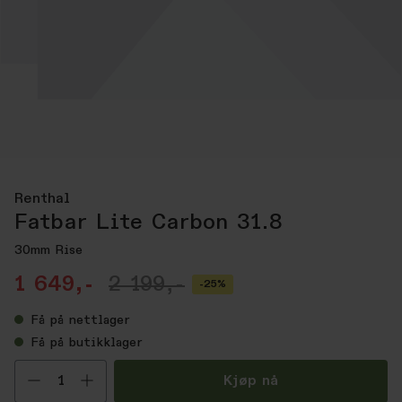
Renthal
Fatbar Lite Carbon 31.8
30mm Rise
1 649,-
2 199,-
-25%
Få
på nettlager
Få
på butikklager
Velg antall
Kjøp nå