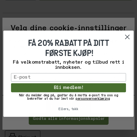
Beskrivelse
Velg dine cookie-innstillinger
FÅ 20% RABATT PÅ DITT
Vi og våre forretningspartnere bruker teknologier,
Varekode: M146-01-AG
inkludert informasjonskapsler, til å samle
FØRSTE KJØP!
EAN: M146-01-AG
informasjon om deg for ulike formål, inkludert:
Produsentnummer: M146-01-AG
Funksjonelle, statistiske, markedsføring. Ved å
Få velkomstrabatt, nyheter og tilbud rett i
trykke 'Godta', samtykker du til alle disse formålene.
innboksen.
Du kan også velge hvilke formål du samtykker til ved
Vurderinger
Email
å klikke på avmerkingsboksen ved siden av formålet,
Gjennomsnittsvurdering: %score% a
og deretter trykke 'Lagre innstillinger'.
Bli medlem!
Produsent
Når du melder deg på, godtar du å motta e-post fra oss og
bekrefter at du har lest vår
personvernerklæring
Tilpass
Avvis
Ellers, takk
Godta alle informasjonskapsler