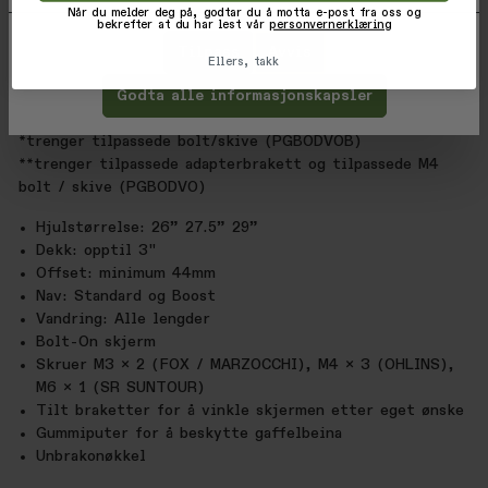
2019 SR SUNTOUR FORKS * (eller eldre)
Når du melder deg på, godtar du å motta e-post fra oss og
bekrefter at du har lest vår
personvernerklæring
*gafler som har et gjennomgående hull i midten av
gaffebroen trenger adaptersett (PGBOSP) - selges
Tilpass
Avvis
Ellers, takk
separat
Godta alle informasjonskapsler
2021 DVO D1 Diamond 27,5 ”Boost
*2021 DVO D1 ONYX 27,5 ”Boost SC **
*trenger tilpassede bolt/skive (PGBODVOB)
**trenger tilpassede adapterbrakett og tilpassede M4
bolt / skive (PGBODVO)
Hjulstørrelse: 26” 27.5” 29”
Dekk: opptil 3"
Offset: minimum 44mm
Nav: Standard og Boost
Vandring: Alle lengder
Bolt-On skjerm
Skruer M3 x 2 (FOX / MARZOCCHI), M4 x 3 (OHLINS),
M6 x 1 (SR SUNTOUR)
Tilt braketter for å vinkle skjermen etter eget ønske
Gummiputer for å beskytte gaffelbeina
Unbrakonøkkel