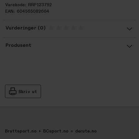
Varekode: RRP123792
EAN: 604565082664
Vurderinger
Gjennomsnittsvurdering: %score% a
Produsent
Skriv ut
Brattsport.no + BCsport.no = derute.no