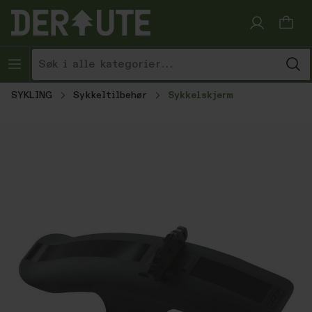
Hopp til innhold
SYKLING
Sykkeltilbehør
Sykkelskjerm
Hopp over bildegalleri