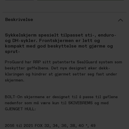
Beskrivelse
Sykkelskjerm spesielt tilpasset sti-, enduro-
og DH-sykler. Frontskjermen er lett og
kompakt med god beskyttelse mot gjørme og
sprut-
ProGuard har RRP sitt patenterte SealGuard system som
beskytter gaffelbena. Det nye designet øker dekk-
klaringen og hindrer at gjørmet setter seg fast under
skjermen.
BOLT-On skjermene er designet til å passe til gaflene
nedenfor som må være kun til SKIVEBREMS og med
GJENGET HULL:
2016 til 2021 FOX 32, 34, 36, 38, 40 *, 49