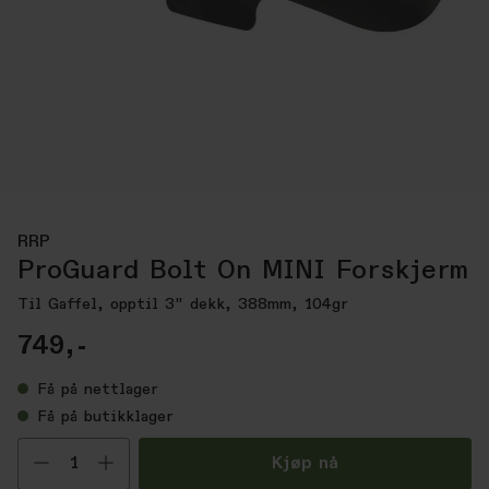
RRP
ProGuard Bolt On MINI Forskjerm
Til Gaffel, opptil 3" dekk, 388mm, 104gr
749,-
Få
på nettlager
Få
på butikklager
Velg antall
Kjøp nå