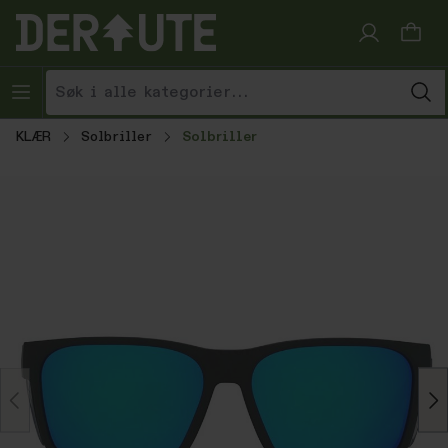
Hopp til innhold
KLÆR
Solbriller
Solbriller
Hopp over bildegalleri