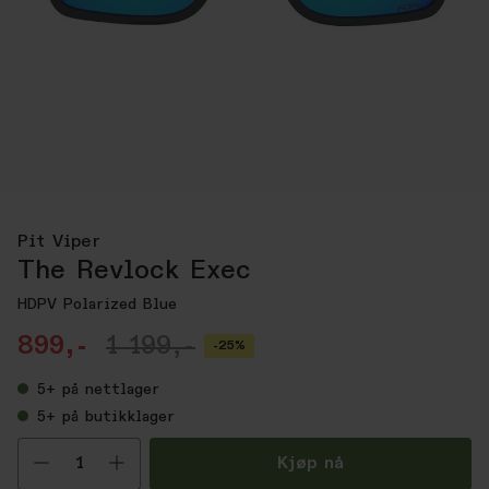
Pit Viper
The Revlock Exec
HDPV Polarized Blue
899,-
1 199,-
-25%
5+
på nettlager
5+
på butikklager
Velg antall
Kjøp nå