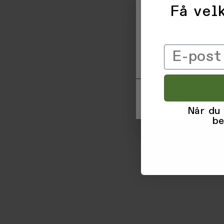
Få velk
Vi og våre forretni
informasjon om deg 
trykke 'Godta', sam
Email
til ved å klikke på
Når du
be