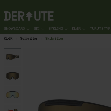
p til innhold
Gå til søk
Gå til navigasjon
SNOWBOARD
SKI
SYKLING
KLÆR
TURUTSTYR
KLÆR
Solbriller
Skibriller
Hopp over bildegalleri