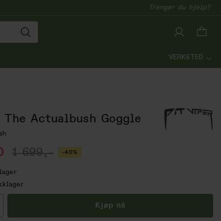
Trenger du hjelp?
VERKSTED
 The Actualbush Goggle
sh
0
1 699,-
-40%
lager
kklager
all
Kjøp nå