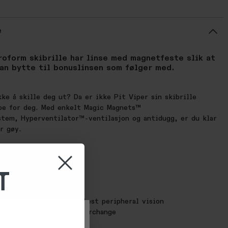
e
roform skibrille har linse med magnetfeste slik at
an bytte til bonuslinsen som følger med.
ke å skille deg ut? Da er ikke Pit Viper sin skibrille
oe for deg. Med enkelt Magic Magnets™
stem, Hyperventilator™-ventilasjon og antidugg, er du klar
r gøy.
carbonate
color: Grey
T
smission: 12%, CAT 3
s lens
+ UVB protection
ripherals: World’s greatest peripheral vision
ets™ magnetic lens interchange
r
 Anti-fog lens coating