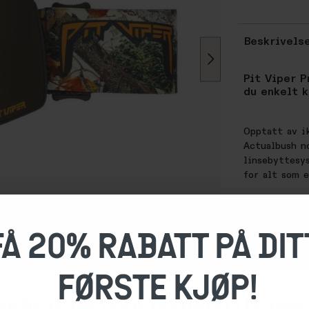
Beskrivels
Pit Viper P
du enkelt k
Opptatt av ik
Actualbush n
linsebyttesy
for alt som e
Lens: Poly
Look thru 
FÅ 20% RABATT PÅ DIT
Light tran
CAT 1 Bonu
100% UVA 
FØRSTE KJØP!
Perfect Pe
Magic Magn
Velg dine cookie-innstillinge
Never Fog: