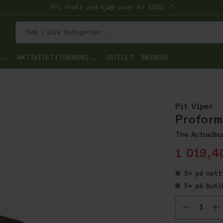
Fri frakt ved kjøp over kr 1500,-*
AKTIVITET/TRENING
OUTLET
MERKER
Pit Viper
Proform
The Actualbu
1 019,4
5+
på nett
5+
på buti
Velg ant