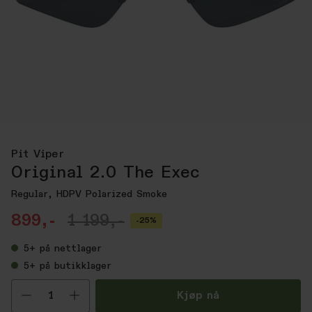
Pit Viper
Original 2.0 The Exec
Regular, HDPV Polarized Smoke
899,-
1 199,-
-25%
5+
på nettlager
5+
på butikklager
Velg antall
Kjøp nå