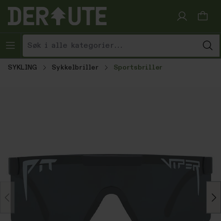
Hopp til innhold
SYKLING
Sykkelbriller
Sportsbriller
Hopp over bildegalleri