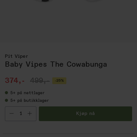
Pit Viper
Baby Vipes The Cowabunga
374,-
499,-
-25%
5+
på nettlager
5+
på butikklager
Velg antall
Kjøp nå