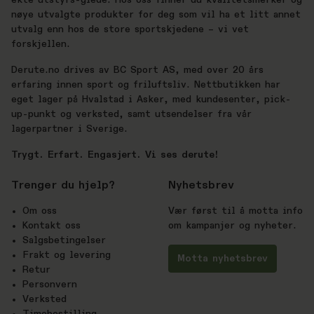
ekte utstyrs-glede. Hos oss finner du kvalitetsmerker og
nøye utvalgte produkter for deg som vil ha et litt annet
utvalg enn hos de store sportskjedene – vi vet
forskjellen.
Derute.no drives av BC Sport AS, med over 20 års
erfaring innen sport og friluftsliv. Nettbutikken har
eget lager på Hvalstad i Asker, med kundesenter, pick-
up-punkt og verksted, samt utsendelser fra vår
lagerpartner i Sverige.
Trygt. Erfart. Engasjert. Vi ses derute!
Trenger du hjelp?
Nyhetsbrev
Om oss
Vær først til å motta info
Kontakt oss
om kampanjer og nyheter.
Salgsbetingelser
Frakt og levering
Motta nyhetsbrev
Retur
Personvern
Verksted