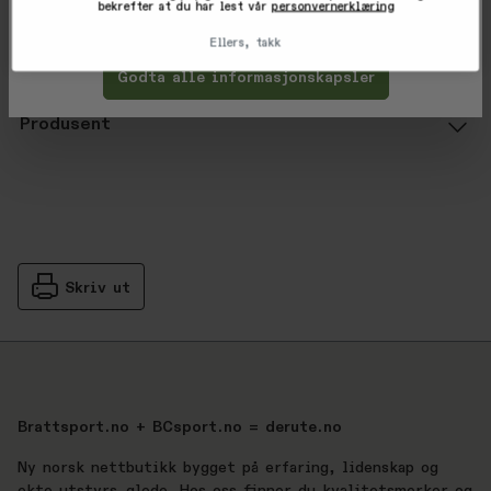
EAN: 810081077897
bekrefter at du har lest vår
personvernerklæring
Tilpass
Avvis
Ellers, takk
Vurderinger
Godta alle informasjonskapsler
Gjennomsnittsvurdering: %score% a
Produsent
Skriv ut
Brattsport.no + BCsport.no = derute.no
Ny norsk nettbutikk bygget på erfaring, lidenskap og