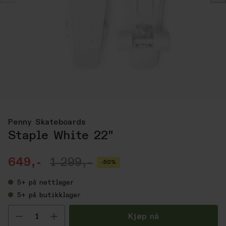
Penny Skateboards
Staple White 22"
649,-
1 299,-
-50%
5+
på nettlager
5+
på butikklager
Velg antall
Kjøp nå