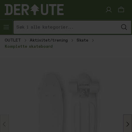
Hopp til innhold
OUTLET
Aktivitet/trening
Skate
Komplette skateboard
Hopp over bildegalleri