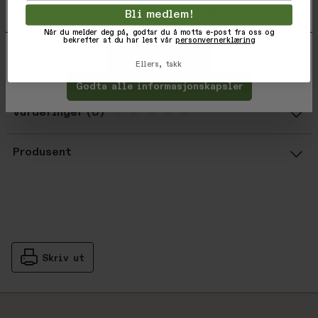
og deretter trykke 'Lagre innstillinger'.
11 3/8” / 28.9cm Wheel Base
Bli medlem!
1.9 kg
Når du melder deg på, godtar du å motta e-post fra oss og
bekrefter at du har lest vår
personvernerklæring
Tilpass
Avvis
Varekode: 850012541103
Ellers, takk
EAN: 850012541103
Godta alle informasjonskapsler
Vurderinger
Gjennomsnittsvurdering: %score% a
Produsent
Skriv ut