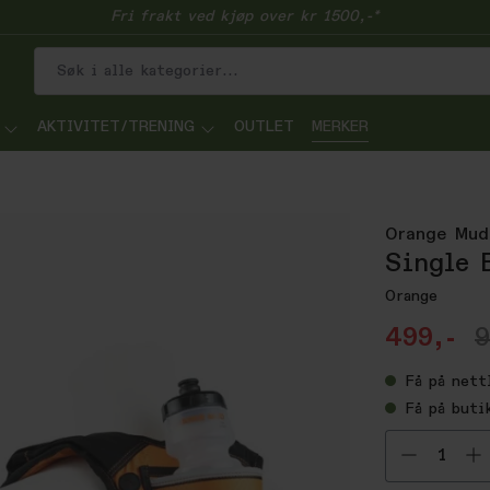
Fri frakt ved kjøp over kr 1500,-*
AKTIVITET/TRENING
OUTLET
MERKER
Orange Mud
Single 
Orange
499,-
9
Få
på nett
Få
på buti
Velg ant