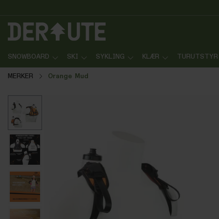
p til innhold
Gå til søk
Gå til navigasjon
SNOWBOARD
SKI
SYKLING
KLÆR
TURUTSTYR
MERKER
Orange Mud
Hopp over bildegalleri