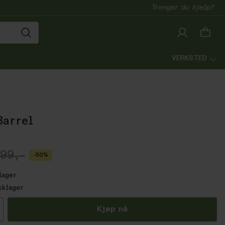
Trenger du hjelp?
VERKSTED
Barrel
99,-
-50%
lager
kklager
all
Kjøp nå