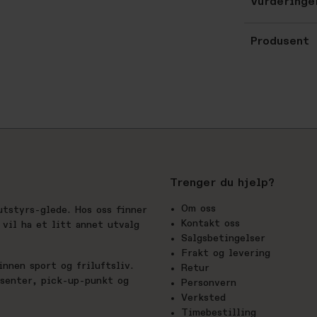
Vurderinge
Produsent
Trenger du hjelp?
Om oss
utstyrs-glede. Hos oss finner
Kontakt oss
vil ha et litt annet utvalg
Salgsbetingelser
Frakt og levering
nnen sport og friluftsliv.
Retur
esenter, pick-up-punkt og
Personvern
Verksted
Timebestilling