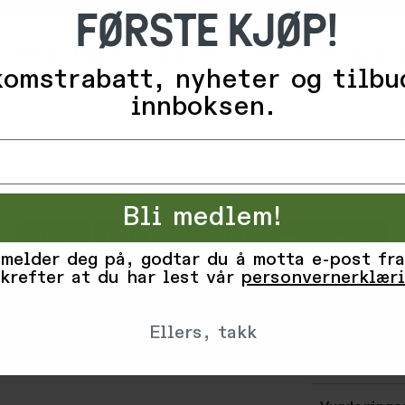
FØRSTE KJØP!
RASKE TIDER 
ernæringsstra
stoppe på. D
Velg dine cookie-innstillinge
leppepomade,
omstrabatt, nyheter og tilbu
tilgjengelig
innboksen.
telefoner, l
ngspartnere bruker teknologier, inkludert informasjonskapsler,
for ulike formål, inkludert: Funksjonelle, statistiske, marked
LITE FOTAVTR
tykker du til alle disse formålene. Du kan også velge hvilke 
HydraQuiver 
 avmerkingsboksen ved siden av formålet, og deretter trykke 'L
for maksimal
varm som de 
Bli medlem!
LAGET FOR Å 
Tilpass
Avvis
Godta alle informasjonskapsler
veldig lenge.
 melder deg på, godtar du å motta e-post fra
krefter at du har lest vår
personvernerklær
SPESIFIKASJO
kubikk tomme
Ellers, takk
Varekode: 8
EAN: 850856