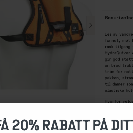
Beskrivels
Lei av vandr
funnet, møt 
rask tilgang 
HydraQuiver 
gir god støt
en bred trak
trim for nat
pakken, stram
til damer so
elastiske ho
Hvorfor velg
hydratiserin
FÅ 20% RABATT PÅ DIT
1+ TIMES HYD
administrere 