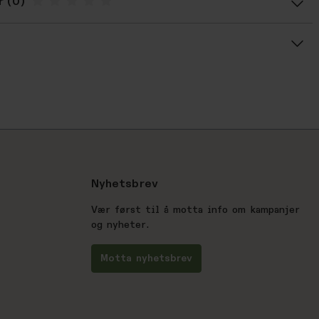
r
Gjennomsnittsvurdering: %score% av 5 stjerner
Nyhetsbrev
Vær først til å motta info om kampanjer
og nyheter.
Motta nyhetsbrev