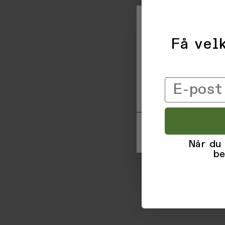
Få velk
Vi og våre forretni
informasjon om deg 
trykke 'Godta', sam
Email
til ved å klikke på
Når du
be