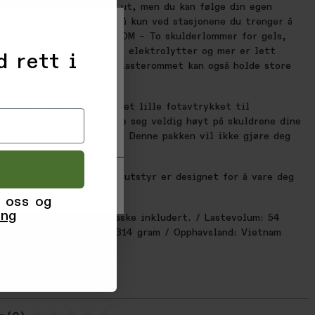
– Det kan høres sprøtt ut, men du kan følge din egen
tegi i et løp og fylle på kun ved stasjonene du trenger å
ette sparer tid! FLERE ROM – To skulderlommer for gels,
r
 solkrem, små telefoner, elektrolytter og mer er lett
d rett i
 på skuldrene. Det bakre lasterommet kan også holde store
ommebok, nøkler og mer!
 til å samle
sføring. Ved å
YKK, MINDRE VARME – Det lille fotavtrykket til
formål du samtykker
betyr at pakken vil holde seg veldig høyt på skuldrene dine
agre innstillinger'.
 stabilitet og pusteevne. Denne pakken vil ikke gjøre deg
fleste på markedet!
VARE – Alt Orange Mud-utstyr er designet for å vare deg
 oss og
ing
NER – 24oz BPA-fri flaske inkludert. / Lastevolum: 54
r / Vekt med flaske - 314 gram / Opphavsland: Vietnam
50856005199
005199