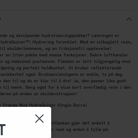
e
ende og skvulpende hydratiseringspakker? Løsningen er
HydraQuiver™! Hydrering forenklet. Med en silkeglatt reim,
til skulderlommene, og en friksjonsfri opplevelse!
er en liten pakke med masse funksjoner. Bakre luftkanaler
te og maksimal pusteevne. Flasken er lett tilgjengelig med
tåpning og perfekt holdbarhet. Vi bruker reflekterende
tesikkerhet også. Bruksanvisningene er enkle, ta på deg
 den til og du er klar til å dra! Ja, den passer like godt
m til menn. Sørg også for å stue bort overflødig reim i den
lderen på enden av skulderstroppen!
e Orange Mud HydraQuiver Single Barrel
gspakke?
T
RERING – Den 24oz vannflasken gjør det enkelt å
hydreringen din, men er rask og enkel å fylle på.