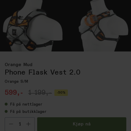
Orange Mud
Phone Flask Vest 2.0
Orange S/M
599,-
1 199,-
-50%
Få
på nettlager
Få
på butikklager
Velg antall
Kjøp nå