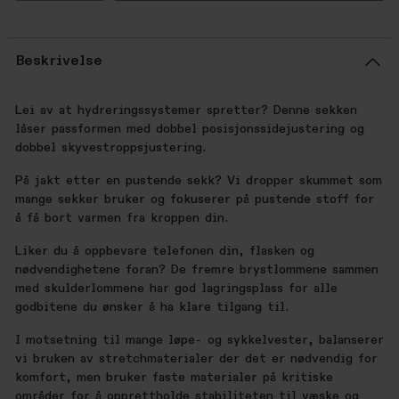
Beskrivelse
Lei av at hydreringssystemer spretter? Denne sekken
låser passformen med dobbel posisjonssidejustering og
dobbel skyvestroppsjustering.
På jakt etter en pustende sekk? Vi dropper skummet som
mange sekker bruker og fokuserer på pustende stoff for
å få bort varmen fra kroppen din.
Liker du å oppbevare telefonen din, flasken og
nødvendighetene foran? De fremre brystlommene sammen
med skulderlommene har god lagringsplass for alle
godbitene du ønsker å ha klare tilgang til.
I motsetning til mange løpe- og sykkelvester, balanserer
vi bruken av stretchmaterialer der det er nødvendig for
komfort, men bruker faste materialer på kritiske
områder for å opprettholde stabiliteten til væske og