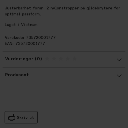
Justerbarhet foran: 2 nylonstropper på glidebrytere for
optimal passform.
Laget i Vietnam
Varekode: 735720001777
EAN: 735720001777
Vurderinger
Gjennomsnittsvurdering: %score% a
Produsent
Skriv ut