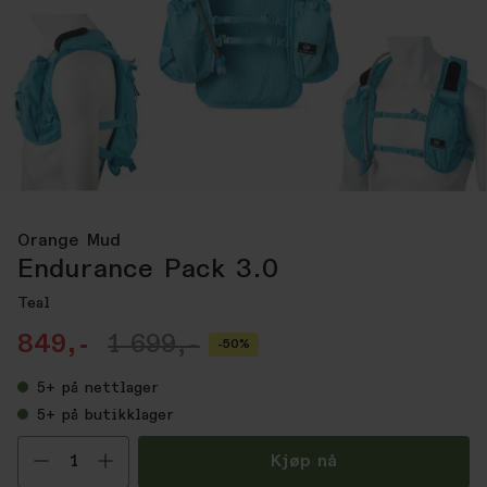
Orange Mud
Endurance Pack 3.0
Teal
849,-
1 699,-
-50%
5+
på nettlager
5+
på butikklager
Velg antall
Kjøp nå