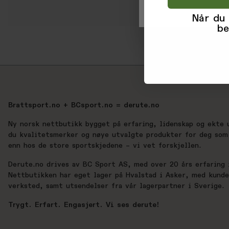
Når du
be
Brattsport.no + BCsport.no = derute.no
Ny norsk nettbutikk bygget på erfaring, lidenskap og ekte 
du kvalitetsmerker og nøye utvalgte produkter for deg som 
enn hos de store sportskjedene – vi vet forskjellen.
Derute.no drives av BC Sport AS, med over 20 års erfaring i
Nettbutikken har eget lager på Hvalstad i Asker, med kund
verksted, samt utsendelser fra vår lagerpartner i Sverige.
Trygt. Erfart. Engasjert. Vi ses derute!