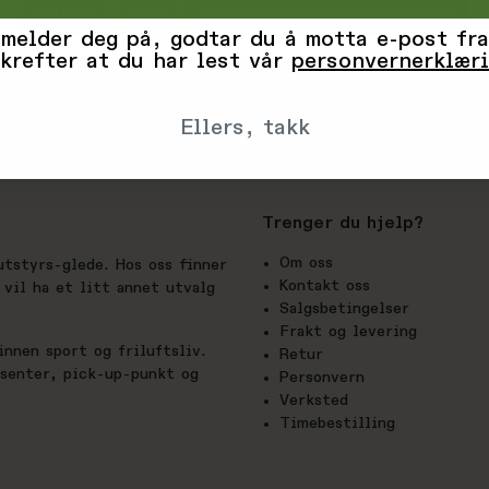
Tilpass
Avvis
Godta alle informasjonskapsler
 melder deg på, godtar du å motta e-post fra
krefter at du har lest vår
personvernerklær
Ellers, takk
Trenger du hjelp?
Om oss
utstyrs-glede. Hos oss finner
Kontakt oss
vil ha et litt annet utvalg
Salgsbetingelser
Frakt og levering
nnen sport og friluftsliv.
Retur
esenter, pick-up-punkt og
Personvern
Verksted
Timebestilling