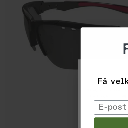
Få velk
Vi og våre forretni
informasjon om deg 
trykke 'Godta', sam
Email
til ved å klikke på