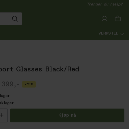
Trenger du hjelp?
VERKSTED
port Glasses Black/Red
 399,-
-79%
lager
kklager
all
Kjøp nå