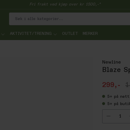
Fri frakt ved kjøp over kr 1500,-*
AKTIVITET/TRENING
OUTLET
MERKER
Newline
Blaze S
299,-
1
5+
på nett
5+
på buti
Velg ant