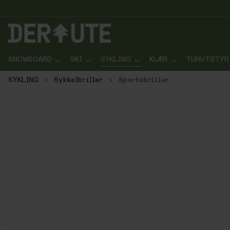
p til innhold
Gå til søk
Gå til navigasjon
SNOWBOARD
SKI
SYKLING
KLÆR
TURUTSTYR
SYKLING
Sykkelbriller
Sportsbriller
Hopp over bildegalleri