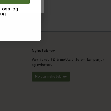
 oss og
ing
Nyhetsbrev
Vær først til å motta info om kampanjer
og nyheter.
Motta nyhetsbrev