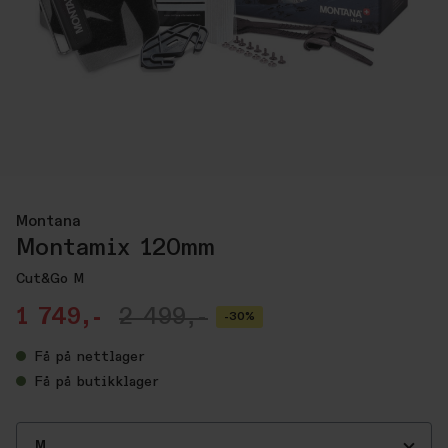
Montana
Montamix 120mm
Cut&Go M
1 749,-
2 499,-
-30%
Få
på nettlager
Få
på butikklager
M