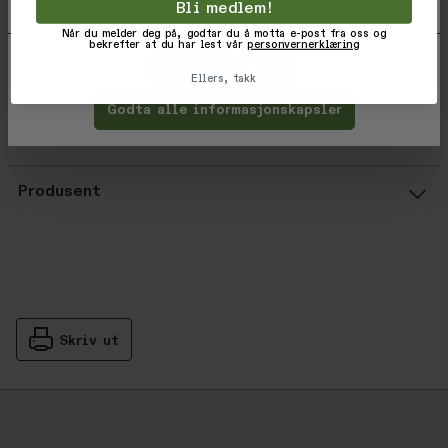
og deretter trykke 'Lagre innstillinger'.
Bli medlem!
Knapper i front
Når du melder deg på, godtar du å motta e-post fra oss og
bekrefter at du har lest vår
personvernerklæring
Varekode: 9421028879613
Tilpass
Avvis
Ellers, takk
EAN: 9421028879613
Godta alle informasjonskapsler
Vurderinger
Gjennomsnittsvurdering: %score% a
Produsent
Skriv ut