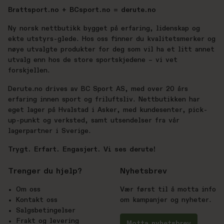
Brattsport.no + BCsport.no = derute.no
Ny norsk nettbutikk bygget på erfaring, lidenskap og
ekte utstyrs-glede. Hos oss finner du kvalitetsmerker og
nøye utvalgte produkter for deg som vil ha et litt annet
utvalg enn hos de store sportskjedene – vi vet
forskjellen.
Derute.no drives av BC Sport AS, med over 20 års
erfaring innen sport og friluftsliv. Nettbutikken har
eget lager på Hvalstad i Asker, med kundesenter, pick-
up-punkt og verksted, samt utsendelser fra vår
lagerpartner i Sverige.
Trygt. Erfart. Engasjert. Vi ses derute!
Trenger du hjelp?
Nyhetsbrev
Om oss
Vær først til å motta info
Kontakt oss
om kampanjer og nyheter.
Salgsbetingelser
Frakt og levering
Motta nyhetsbrev