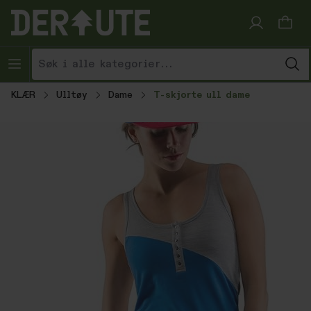
Hopp til innhold
KLÆR
Ulltøy
Dame
T-skjorte ull dame
Hopp over bildegalleri