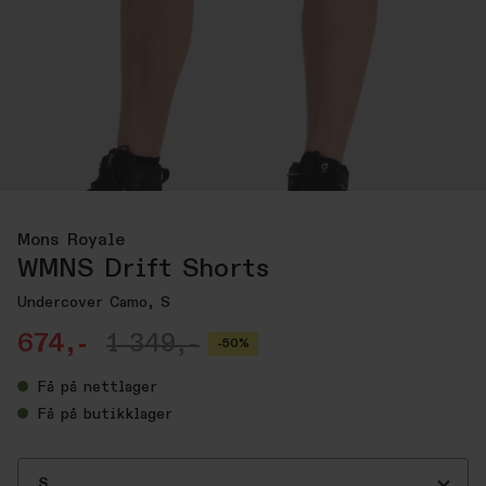
Mons Royale
WMNS Drift Shorts
Undercover Camo, S
674,-
1 349,-
-50%
Få
på nettlager
Få
på butikklager
S