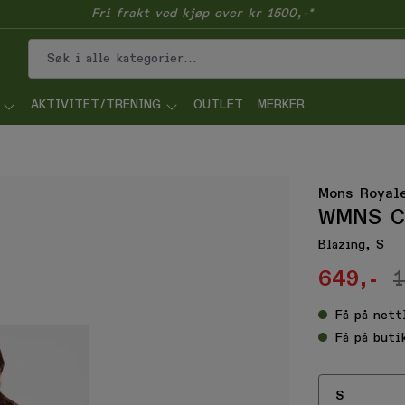
Fri frakt ved kjøp over kr 1500,-*
AKTIVITET/TRENING
OUTLET
MERKER
Mons Royal
WMNS C
Blazing, S
649,-
1
Få
på nett
Få
på buti
S