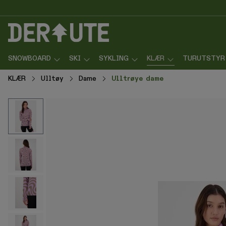
p til innhold
Gå til søk
Gå til navigasjon
SNOWBOARD
SKI
SYKLING
KLÆR
TURUTSTYR
KLÆR
Ulltøy
Dame
Ulltrøye dame
Hopp over bildegalleri