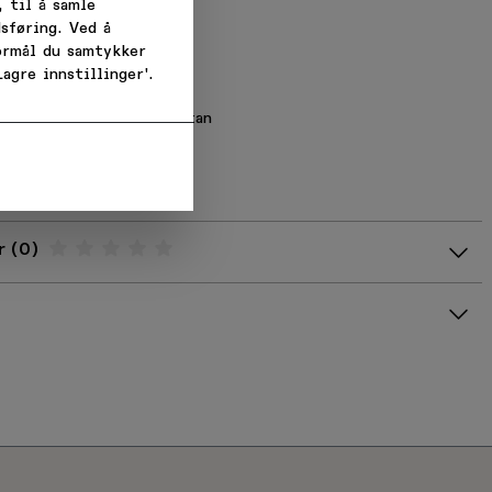
y hals
 til å samle
sform med slank fasong
sføring. Ved å
og flate sømmer
formål du samtykker
l
agre innstillinger'.
rino flex
ull, 12% nylon, 7% elastan
00620-2165-599-S
0031390
 oss og
ing
r
Gjennomsnittsvurdering: %score% av 5 stjerner