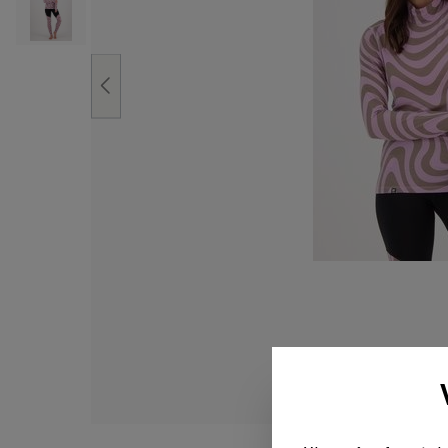
FÅ 
Få velk