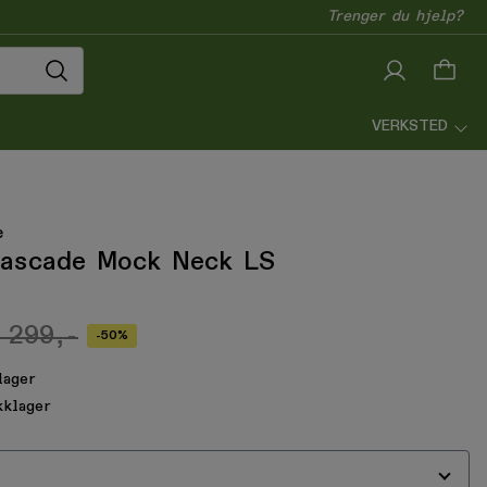
Trenger du hjelp?
VERKSTED
e
ascade Mock Neck LS
 299,-
-50%
lager
kklager