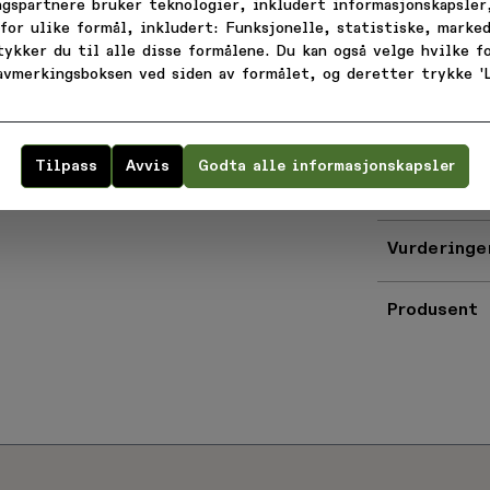
Middels hø
ngspartnere bruker teknologier, inkludert informasjonskapsler,
innboksen.
Normal pas
for ulike formål, inkludert: Funksjonelle, statistiske, marked
Rett kant 
tykker du til alle disse formålene. Du kan også velge hvilke 
Tommelhul
 avmerkingsboksen ved siden av formålet, og deretter trykke 'L
180 gsm me
81% merino
Bli medlem!
Tilpass
Avvis
Godta alle informasjonskapsler
Varekode: 1
EAN: 942007
 melder deg på, godtar du å motta e-post fra
krefter at du har lest vår
personvernerklær
Vurderinge
Ellers, takk
Produsent