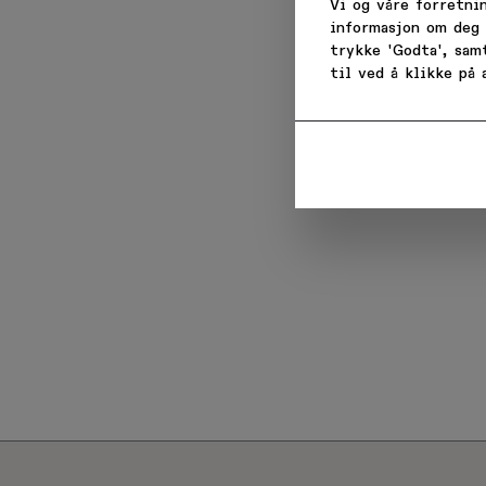
Vi og våre forretni
informasjon om deg 
trykke 'Godta', sam
Email
til ved å klikke på
Når du
be