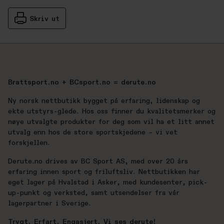
Skriv ut
Brattsport.no + BCsport.no = derute.no
Ny norsk nettbutikk bygget på erfaring, lidenskap og
ekte utstyrs-glede. Hos oss finner du kvalitetsmerker og
nøye utvalgte produkter for deg som vil ha et litt annet
utvalg enn hos de store sportskjedene – vi vet
forskjellen.
Derute.no drives av BC Sport AS, med over 20 års
erfaring innen sport og friluftsliv. Nettbutikken har
eget lager på Hvalstad i Asker, med kundesenter, pick-
up-punkt og verksted, samt utsendelser fra vår
lagerpartner i Sverige.
Trygt. Erfart. Engasjert. Vi ses derute!