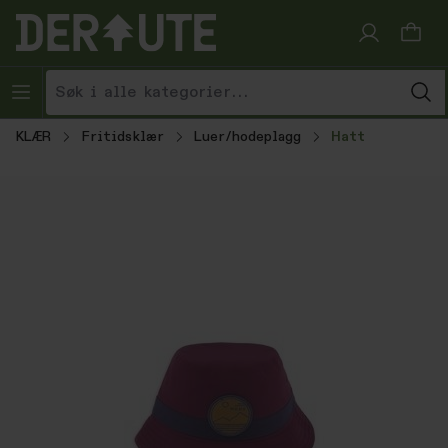
Hopp til innhold
KLÆR
Fritidsklær
Luer/hodeplagg
Hatt
Hopp over bildegalleri