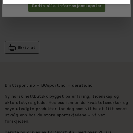
Produsent
Godta alle informasjonskapsler
Skriv ut
Brattsport.no + BCsport.no = derute.no
Ny norsk nettbutikk bygget på erfaring, lidenskap og
ekte utstyrs-glede. Hos oss finner du kvalitetsmerker og
nøye utvalgte produkter for deg som vil ha et litt annet
utvalg enn hos de store sportskjedene – vi vet
forskjellen.
Derute.no drives av BC Sport AS, med over 20 års