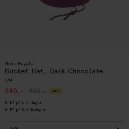
Mons Royale
Bucket Hat, Dark Chocolate
S/M
249,-
499,-
-50%
Få
på nettlager
Få
på butikklager
S/M