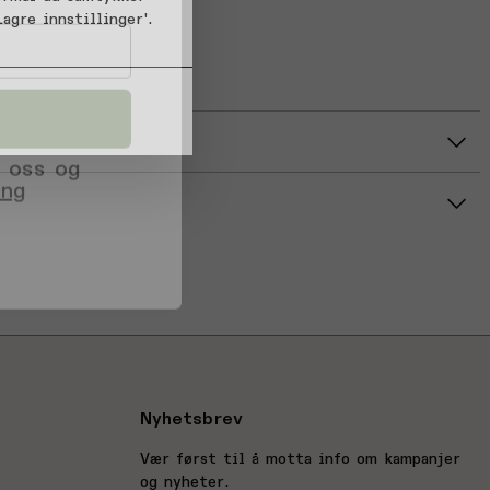
r Calf
agre innstillinger'.
420070035275
0035275
 oss og
r
ing
Gjennomsnittsvurdering: %score% av 5 stjerner
Nyhetsbrev
Vær først til å motta info om kampanjer
og nyheter.