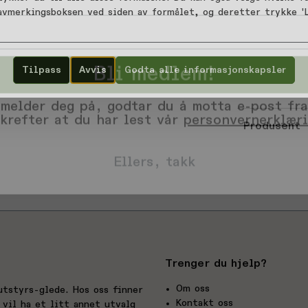
Lengde Ove
 avmerkingsboksen ved siden av formålet, og deretter trykke 'L
Varekode: 9
Bli medlem!
EAN: 942007
Tilpass
Avvis
Godta alle informasjonskapsler
 melder deg på, godtar du å motta e-post fra
Vurderinge
krefter at du har lest vår
personvernerklær
Produsent
Ellers, takk
Trenger du hjelp?
Om oss
utstyrs-glede. Hos oss finner
Kontakt oss
vil ha et litt annet utvalg