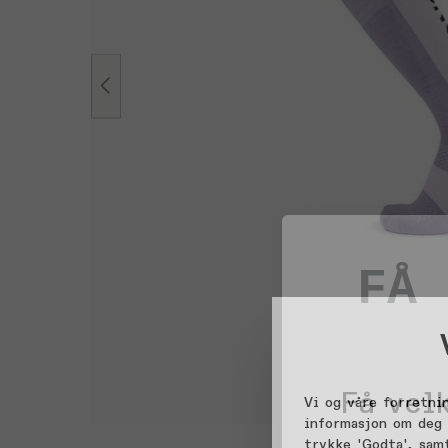
Få velk
Vi og våre forretni
informasjon om deg 
trykke 'Godta', sam