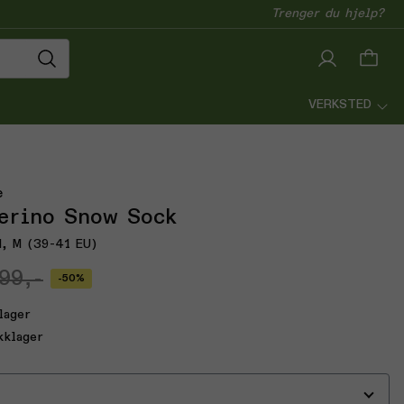
Trenger du hjelp?
VERKSTED
e
erino Snow Sock
d, M (39-41 EU)
99,-
-50%
lager
kklager