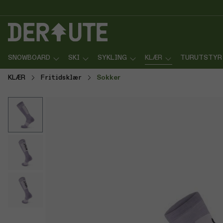
p til innhold
Gå til søk
Gå til navigasjon
SNOWBOARD
SKI
SYKLING
KLÆR
TURUTSTYR
KLÆR
Fritidsklær
Sokker
Hopp over bildegalleri