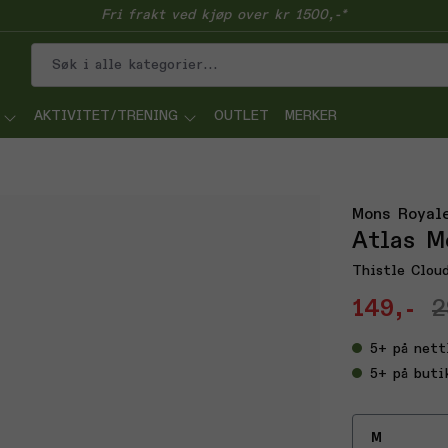
Fri frakt ved kjøp over kr 1500,-*
AKTIVITET/TRENING
OUTLET
MERKER
Mons Royal
Atlas M
Thistle Clou
149,-
2
5+
på nett
5+
på buti
M