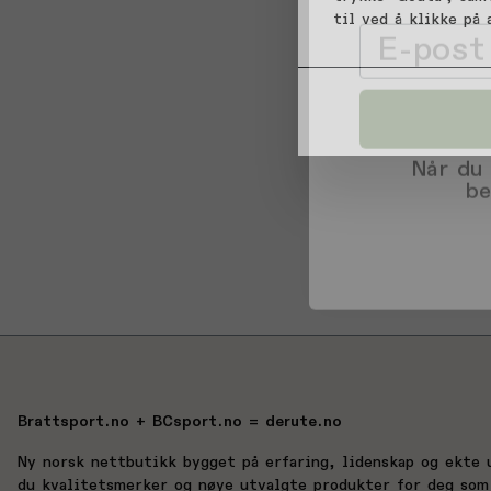
Email
til ved å klikke på
Når du
be
Brattsport.no + BCsport.no = derute.no
Ny norsk nettbutikk bygget på erfaring, lidenskap og ekte 
du kvalitetsmerker og nøye utvalgte produkter for deg som 