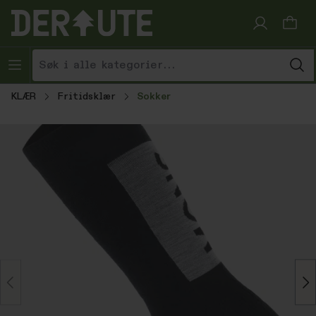
Hopp til innhold
KLÆR
Fritidsklær
Sokker
Hopp over bildegalleri