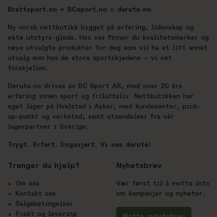
Brattsport.no + BCsport.no = derute.no
Ny norsk nettbutikk bygget på erfaring, lidenskap og
ekte utstyrs-glede. Hos oss finner du kvalitetsmerker og
nøye utvalgte produkter for deg som vil ha et litt annet
utvalg enn hos de store sportskjedene – vi vet
forskjellen.
Derute.no drives av BC Sport AS, med over 20 års
erfaring innen sport og friluftsliv. Nettbutikken har
eget lager på Hvalstad i Asker, med kundesenter, pick-
up-punkt og verksted, samt utsendelser fra vår
lagerpartner i Sverige.
Trygt. Erfart. Engasjert. Vi ses derute!
Trenger du hjelp?
Nyhetsbrev
Om oss
Vær først til å motta info
Kontakt oss
om kampanjer og nyheter.
Salgsbetingelser
Frakt og levering
Motta nyhetsbrev