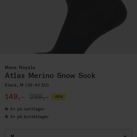
Mons Royale
Atlas Merino Snow Sock
Black, M (39-41 EU)
149,-
299,-
-50%
5+
på nettlager
5+
på butikklager
M