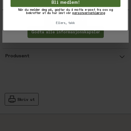
og deretter trykke 'Lagre innstillinger'.
Bli medlem!
Lengde Over Calf
Når du melder deg på, godtar du å motta e-post fra oss og
bekrefter at du har lest vår
personvernerklæring
Varekode: 100593-1169-001-M
Tilpass
Avvis
Ellers, takk
EAN: 9420070010364
Godta alle informasjonskapsler
Vurderinger
Gjennomsnittsvurdering: %score% a
Produsent
Skriv ut