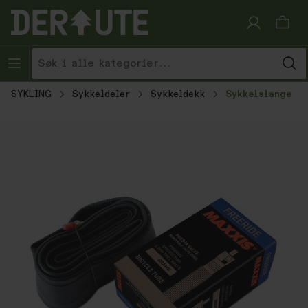
Hopp til innhold
SYKLING
Sykkeldeler
Sykkeldekk
Sykkelslange
Hopp over bildegalleri