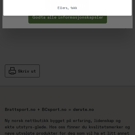
Tilpass
Avvis
Ellers, takk
Vurderinger
Godta alle informasjonskapsler
Gjennomsnittsvurdering: %score% a
Produsent
Skriv ut
Brattsport.no + BCsport.no = derute.no
Ny norsk nettbutikk bygget på erfaring, lidenskap og
ekte utstyrs-glede. Hos oss finner du kvalitetsmerker og
nøye utvalgte produkter for deg som vil ha et litt annet