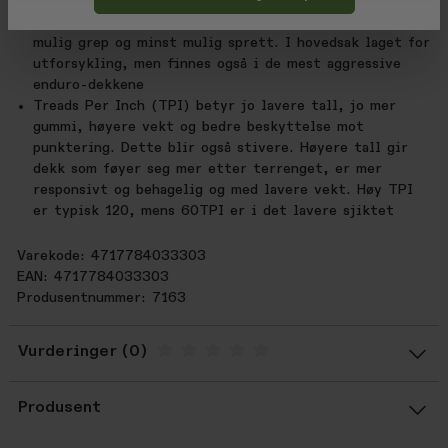
modeller for terrengsykling
MaxxGrip er den mykeste gummiblandingen for best
mulig grep og minst mulig sprett. I hovedsak laget for
utforsykling, men finnes også i de mest aggressive
enduro-dekkene
Treads Per Inch (TPI) betyr jo lavere tall, jo mer
gummi, høyere vekt og bedre beskyttelse mot
punktering. Dette blir også stivere. Høyere tall gir
dekk som føyer seg mer etter terrenget, er mer
responsivt og behagelig og med lavere vekt. Høy TPI
er typisk 120, mens 60TPI er i det lavere sjiktet
Varekode: 4717784033303
EAN: 4717784033303
Produsentnummer: 7163
Vurderinger
Gjennomsnittsvurdering: %score% a
Produsent