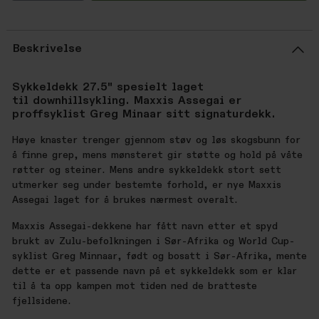
Beskrivelse
Sykkeldekk 27.5" spesielt laget
til downhillsykling. Maxxis Assegai er
proffsyklist Greg Minaar sitt signaturdekk.
Høye knaster trenger gjennom støv og løs skogsbunn for
å finne grep, mens mønsteret gir støtte og hold på våte
røtter og steiner. Mens andre sykkeldekk stort sett
utmerker seg under bestemte forhold, er nye Maxxis
Assegai laget for å brukes nærmest overalt.
Maxxis Assegai-dekkene har fått navn etter et spyd
brukt av Zulu-befolkningen i Sør-Afrika og World Cup-
syklist Greg Minnaar, født og bosatt i Sør-Afrika, mente
dette er et passende navn på et sykkeldekk som er klar
til å ta opp kampen mot tiden ned de bratteste
fjellsidene.