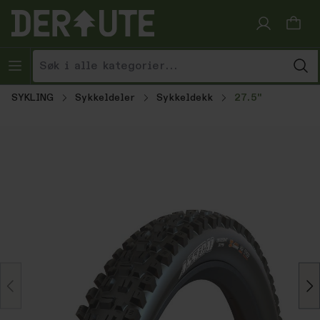
Hopp til innhold
SYKLING
Sykkeldeler
Sykkeldekk
27.5"
Hopp over bildegalleri