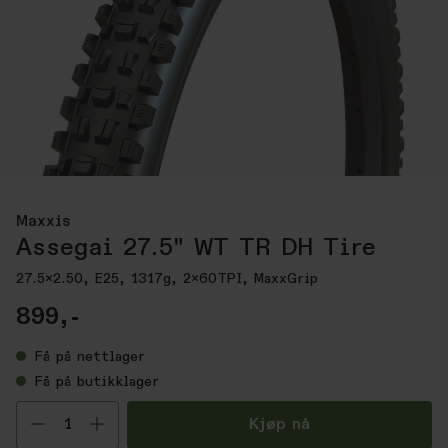
Maxxis
Assegai 27.5" WT TR DH Tire
27.5x2.50, E25, 1317g, 2x60TPI, MaxxGrip
899,-
Få
på nettlager
Få
på butikklager
Velg antall
Kjøp nå