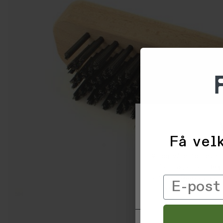
Få velk
Vi og våre forretni
informasjon om deg 
trykke 'Godta', sam
Email
til ved å klikke på