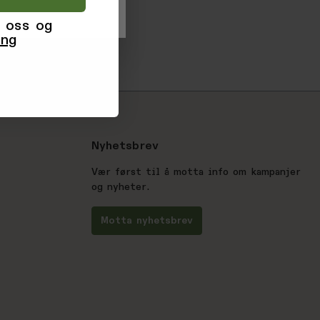
 oss og
ing
Nyhetsbrev
Vær først til å motta info om kampanjer
og nyheter.
Motta nyhetsbrev