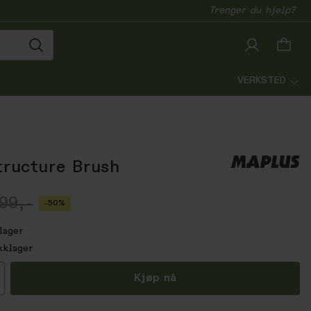
Trenger du hjelp?
VERKSTED
tructure Brush
99,-
-50%
lager
kklager
all
Kjøp nå