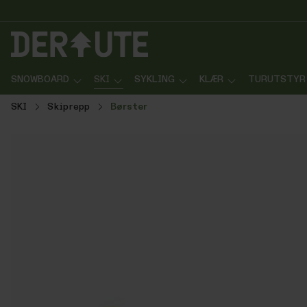
p til innhold
Gå til søk
Gå til navigasjon
SNOWBOARD
SKI
SYKLING
KLÆR
TURUTSTYR
SKI
Skiprepp
Børster
Hopp over bildegalleri