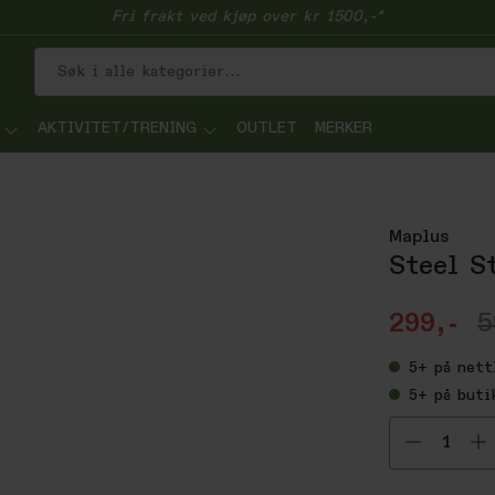
Fri frakt ved kjøp over kr 1500,-*
AKTIVITET/TRENING
OUTLET
MERKER
Maplus
Steel S
299,-
5
5+
på nett
5+
på buti
Velg ant