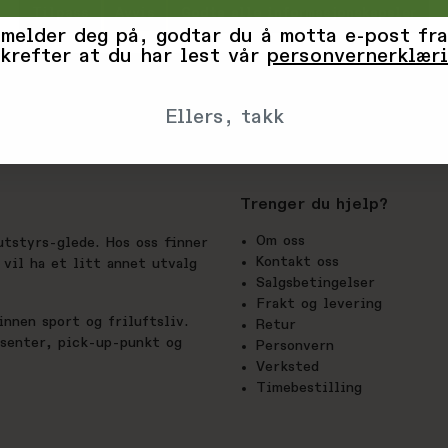
Tilpass
Avvis
Godta alle informasjonskapsler
 melder deg på, godtar du å motta e-post fra
krefter at du har lest vår
personvernerklær
Ellers, takk
Trenger du hjelp?
Om oss
utstyrs-glede. Hos oss finner
Kontakt oss
vil ha et litt annet utvalg
Salgsbetingelser
Frakt og levering
nnen sport og friluftsliv.
Retur
esenter, pick-up-punkt og
Personvern
Verksted
Timebestilling