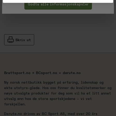
Produsent
Godta alle informasjonskapsler
Skriv ut
Brattsport.no + BCsport.no = derute.no
Ny norsk nettbutikk bygget på erfaring, lidenskap og
ekte utstyrs-glede. Hos oss finner du kvalitetsmerker og
nøye utvalgte produkter for deg som vil ha et litt annet
utvalg enn hos de store sportskjedene – vi vet
forskjellen.
Derute.no drives av BC Sport AS, med over 20 års