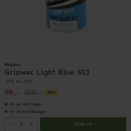
Maplus
Gripwax Light Blue S13
–5°C to –3°C
99,-
199,-
-50%
5+
på nettlager
5+
på butikklager
Velg antall
Kjøp nå