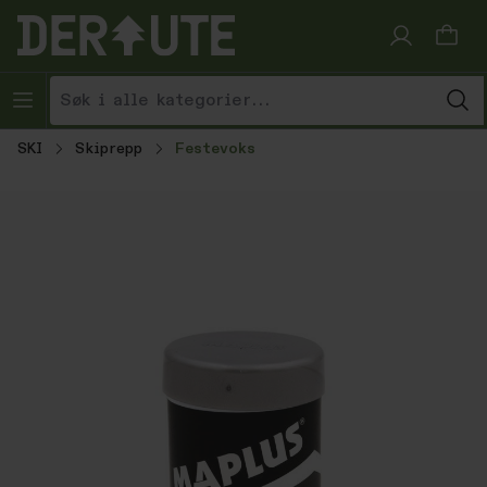
Hopp til innhold
SKI
Skiprepp
Festevoks
Hopp over bildegalleri