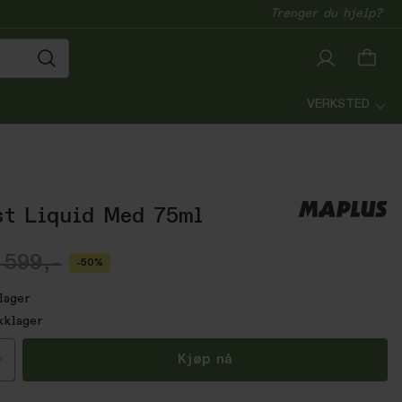
Trenger du hjelp?
VERKSTED
t Liquid Med 75ml
 599,-
-50%
lager
kklager
all
Kjøp nå