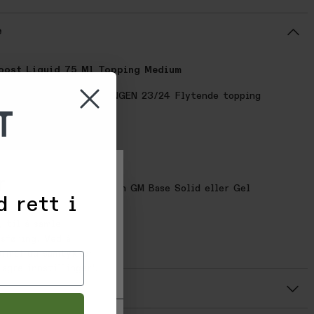
e
oost Liquid 75 Ml Topping Medium
HET FRA MAPLUS SESONGEN 23/24 Flytende topping
T
PER:
r
ukes som topping på enten GM Base Solid eller Gel
d rett i
MFF0151
 til å samle
3310044
sføring. Ved å
mmer: MFF0151
formål du samtykker
agre innstillinger'.
r
Gjennomsnittsvurdering: %score% av 5 stjerner