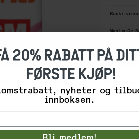
Beskrivels
Maplus Gm B
FLUORFRI NY
FÅ 20% RABATT PÅ DIT
ALLE SNØTY
–9°/-2°C
FØRSTE KJØP!
50/90%
Velg dine cookie-innstillinge
Må alltid br
omstrabatt, nyheter og tilbu
Varekode: 20
innboksen.
ngspartnere bruker teknologier, inkludert informasjonskapsler,
EAN: 802838
for ulike formål, inkludert: Funksjonelle, statistiske, marked
Produsentnu
tykker du til alle disse formålene. Du kan også velge hvilke 
 avmerkingsboksen ved siden av formålet, og deretter trykke 'L
Vurderinge
Bli medlem!