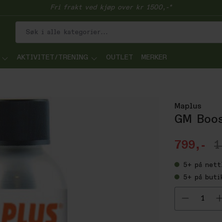
Fri frakt ved kjøp over kr 1500,-*
AKTIVITET/TRENING
OUTLET
MERKER
Maplus
GM Boos
799,-
1
5+
på nett
5+
på buti
Velg ant