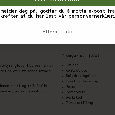
Produsent
Tilpass
Avvis
Godta alle informasjonskapsler
 melder deg på, godtar du å motta e-post fra
krefter at du har lest vår
personvernerklær
Ellers, takk
Trenger du hjelp?
Om oss
utstyrs-glede. Hos oss finner
Kontakt oss
vil ha et litt annet utvalg
Salgsbetingelser
Frakt og levering
nnen sport og friluftsliv.
Retur
esenter, pick-up-punkt og
Personvern
Verksted
Timebestilling