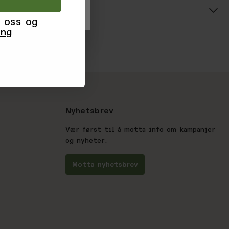
 oss og
ing
Nyhetsbrev
Vær først til å motta info om kampanjer
og nyheter.
Motta nyhetsbrev