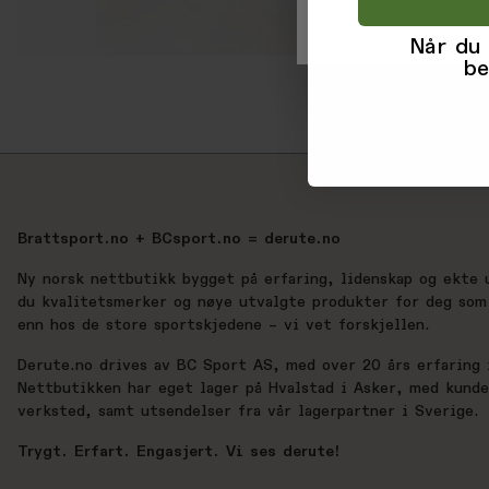
Når du
be
Brattsport.no + BCsport.no = derute.no
Ny norsk nettbutikk bygget på erfaring, lidenskap og ekte 
du kvalitetsmerker og nøye utvalgte produkter for deg som 
enn hos de store sportskjedene – vi vet forskjellen.
Derute.no drives av BC Sport AS, med over 20 års erfaring i
Nettbutikken har eget lager på Hvalstad i Asker, med kund
verksted, samt utsendelser fra vår lagerpartner i Sverige.
Trygt. Erfart. Engasjert. Vi ses derute!