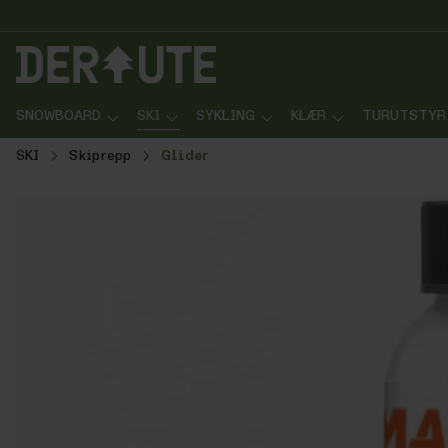
p til innhold
Gå til søk
Gå til navigasjon
SNOWBOARD
SKI
SYKLING
KLÆR
TURUTSTYR
SKI
Skiprepp
Glider
Hopp over bildegalleri