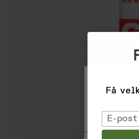
Få velk
Vi og våre forretni
informasjon om deg 
trykke 'Godta', sam
Email
til ved å klikke på