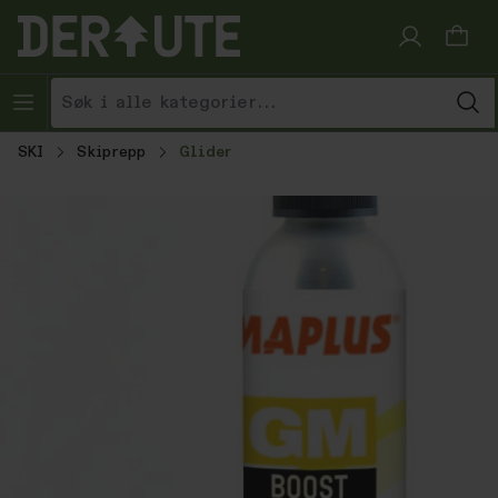
Hopp til innhold
SKI
Skiprepp
Glider
Hopp over bildegalleri