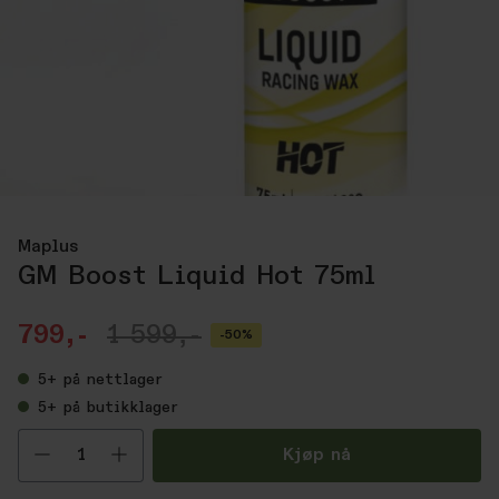
Maplus
GM Boost Liquid Hot 75ml
799,-
1 599,-
-50%
5+
på nettlager
5+
på butikklager
Velg antall
Kjøp nå