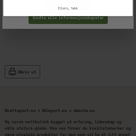
Tilpass
Avvis
Ellers, takk
Vurderinger
Godta alle informasjonskapsler
Gjennomsnittsvurdering: %score% a
Produsent
Skriv ut
Brattsport.no + BCsport.no = derute.no
Ny norsk nettbutikk bygget på erfaring, lidenskap og
ekte utstyrs-glede. Hos oss finner du kvalitetsmerker og
nøye utvalgte produkter for deg som vil ha et litt annet