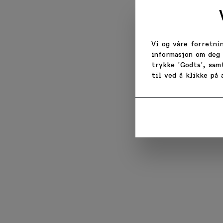
Få velk
Vi og våre forretni
informasjon om deg 
trykke 'Godta', sam
Email
til ved å klikke på
Når du
be