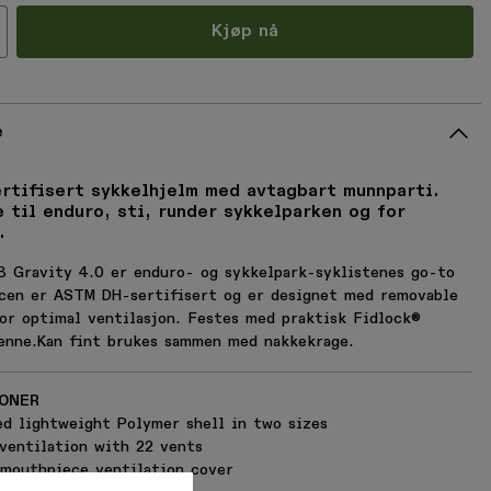
all
Kjøp nå
e
ertifisert sykkelhjelm med avtagbart munnparti.
 til enduro, sti, runder sykkelparken og for
.
B Gravity 4.0 er enduro- og sykkelpark-syklistenes go-to
acen er ASTM DH-sertifisert og er designet med removable
or optimal ventilasjon. Festes med praktisk Fidlock®
enne.Kan fint brukes sammen med nakkekrage.
JONER
DITT
ed lightweight Polymer shell in two sizes
ventilation with 22 vents
mouthpiece ventilation cover