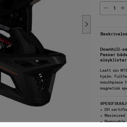
Velg ant
Beskrivels
Downhill-s
Passer både
elsyklister
Leatt sin MT
hjelm. Fullf
mouthpiece f
magnetisk sp
SPESIFIKAS
20% RABATT PÅ 
DH certifi
Maximized 
Removable 