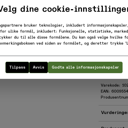
FØRSTE KJØP!
Fidlock ma
360° Turbi
Velg dine cookie-innstillinge
Reduced pe
omstrabatt, nyheter og tilbu
associated
innboksen.
Reduces pe
ngspartnere bruker teknologier, inkludert informasjonskapsler,
Dri-Lex® m
for ulike formål, inkludert: Funksjonelle, statistiske, marked
liner
tykker du til alle disse formålene. Du kan også velge hvilke 
Optimal ne
 avmerkingsboksen ved siden av formålet, og deretter trykke 'L
Visor with
In-molded 
Bli medlem!
Weight: F
Certified 
Tilpass
Avvis
Godta alle informasjonskapsler
CPSC1203
 melder deg på, godtar du å motta e-post fra
krefter at du har lest vår
personvernerklær
Varekode: 10
EAN: 600955
Ellers, takk
Produsentnu
Vurderinge