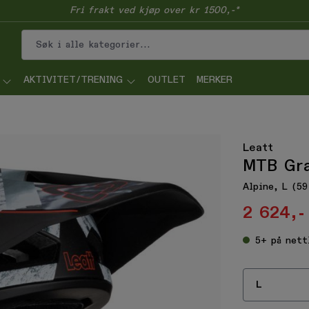
Fri frakt ved kjøp over kr 1500,-*
AKTIVITET/TRENING
OUTLET
MERKER
Leatt
MTB Gra
Alpine, L (5
2 624,-
5+
på nett
L