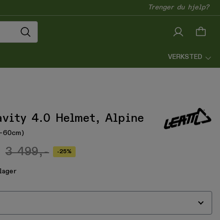
Trenger du hjelp?
VERKSTED
vity 4.0 Helmet, Alpine
9-60cm)
3 499,-
-25%
lager