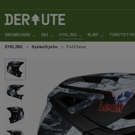
p til innhold
Gå til søk
Gå til navigasjon
SNOWBOARD
SKI
SYKLING
KLÆR
TURUTSTYR
SYKLING
Sykkelhjelm
Fullface
Hopp over bildegalleri