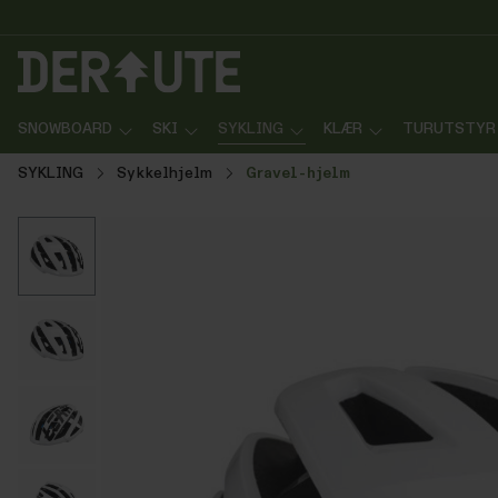
p til innhold
Gå til søk
Gå til navigasjon
SNOWBOARD
SKI
SYKLING
KLÆR
TURUTSTYR
SYKLING
Sykkelhjelm
Gravel-hjelm
Hopp over bildegalleri