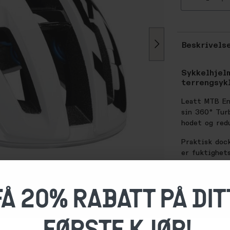
Beskrivels
Sykkelhjel
terrengsyk
Leatt MTB En
sin 360° Tur
hodet og redu
Praktisk dock
er fuktighet
SPESIFIKASJ
FÅ 20% RABATT PÅ DIT
PowerBridg
Fidlock ma
Eyewear do
FØRSTE KJØP!
MaxiFlow a