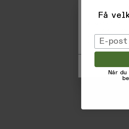
Få velk
Vi og våre forretni
informasjon om deg 
trykke 'Godta', sam
Email
til ved å klikke på
Når du
be