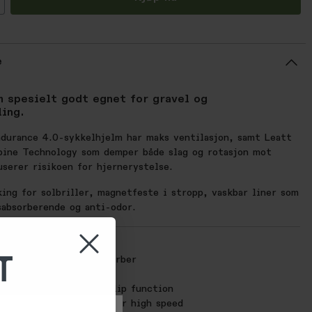
e
m spesielt godt egnet for gravel og
ling.
durance 4.0-sykkelhjelm har maks ventilasjon, samt Leatt
bine Technology som demper både slag og rotasjon mot
serer risikoen for hjernerystelse.
ing for solbriller, magnetfeste i stropp, vaskbar liner som
sabsorberende og anti-odor.
ONER:
T
e in-molded force absorber
gnetic closure system
cking port with anti-slip function
ir channels optimized for high speed