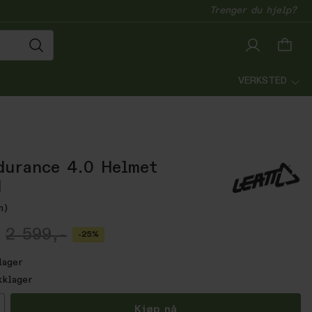
Trenger du hjelp?
VERKSTED
urance 4.0 Helmet
M
m)
2 599,-
-25%
lager
kklager
all
Kjøp nå