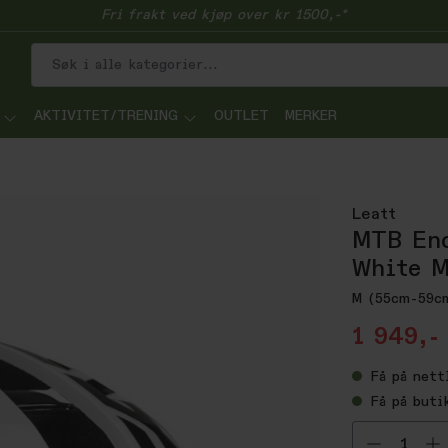
Fri frakt ved kjøp over kr 1500,-*
AKTIVITET/TRENING
OUTLET
MERKER
Leatt
MTB End
White 
M (55cm-59c
1 949,-
Få
på nett
Få
på buti
Velg ant