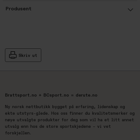
Gjennomsnittsvurdering: %score% a
Produsent
Skriv ut
Brattsport.no + BCsport.no = derute.no
Ny norsk nettbutikk bygget på erfaring, lidenskap og
ekte utstyrs-glede. Hos oss finner du kvalitetsmerker og
nøye utvalgte produkter for deg som vil ha et litt annet
utvalg enn hos de store sportskjedene – vi vet
forskjellen.