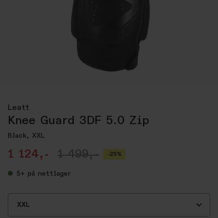
Leatt
Knee Guard 3DF 5.0 Zip
Black, XXL
1 124,-
1 499,-
-25%
5+
på nettlager
XXL